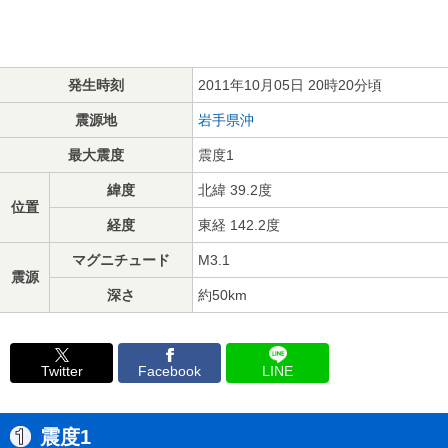
発生時刻
2011年10月05日 20時20分頃
震源地
岩手県沖
最大震度
震度1
緯度
北緯 39.2度
位置
経度
東経 142.2度
マグニチュード
M3.1
震源
深さ
約50km
Twitter
Facebook
LINE
震度1