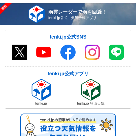
雨雲レーダーで雨を回避！
tenki.jp公式 天気予報アプリ
tenki.jp公式SNS
tenki.jp公式アプリ
tenki.jp
tenki.jp 登山天気