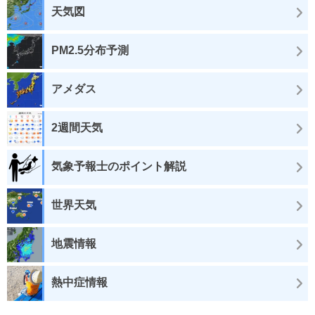
天気図
PM2.5分布予測
アメダス
2週間天気
気象予報士のポイント解説
世界天気
地震情報
熱中症情報