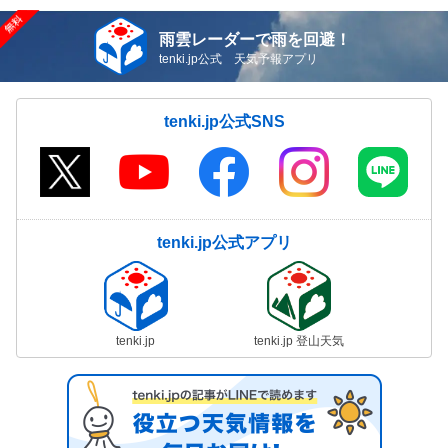
雨雲レーダーで雨を回避！
tenki.jp公式 天気予報アプリ
tenki.jp公式SNS
tenki.jp公式アプリ
tenki.jp
tenki.jp 登山天気