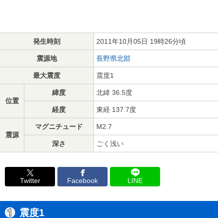
発生時刻
2011年10月05日 19時26分頃
震源地
長野県北部
最大震度
震度1
緯度
北緯 36.5度
位置
経度
東経 137.7度
マグニチュード
M2.7
震源
深さ
ごく浅い
Twitter
Facebook
LINE
震度1