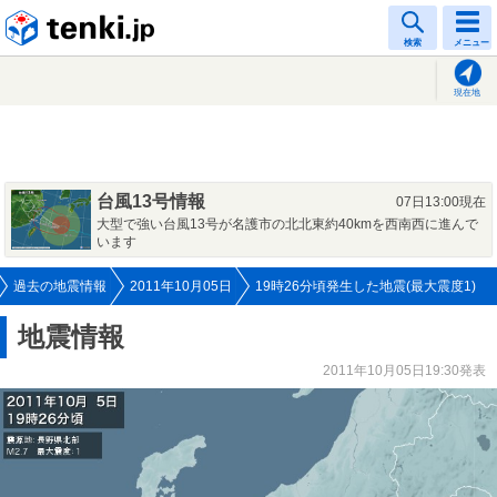
tenki.jp
検索
メニュー
現在地
台風13号情報
07日13:00現在
大型で強い台風13号が名護市の北北東約40kmを西南西に進んで
います
過去の地震情報
2011年10月05日
19時26分頃発生した地震(最大震度1)
地震情報
2011年10月05日19:30発表