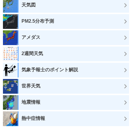
天気図
PM2.5分布予測
アメダス
2週間天気
気象予報士のポイント解説
世界天気
地震情報
熱中症情報