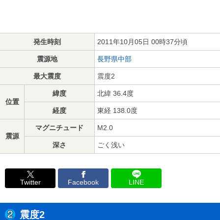
発生時刻
2011年10月05日 00時37分頃
震源地
長野県中部
最大震度
震度2
緯度
北緯 36.4度
位置
経度
東経 138.0度
マグニチュード
M2.0
震源
深さ
ごく浅い
Twitter
Facebook
LINE
震度2