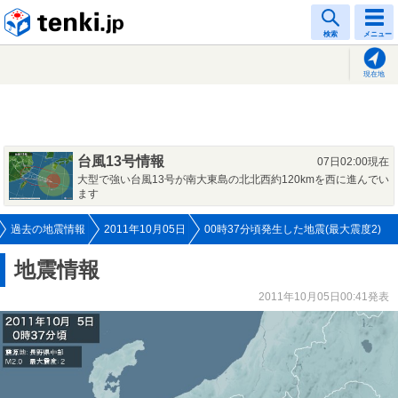
tenki.jp
検索
メニュー
現在地
台風13号情報
07日02:00現在
大型で強い台風13号が南大東島の北北西約120kmを西に進んでい
ます
過去の地震情報
2011年10月05日
00時37分頃発生した地震(最大震度2)
地震情報
2011年10月05日00:41発表