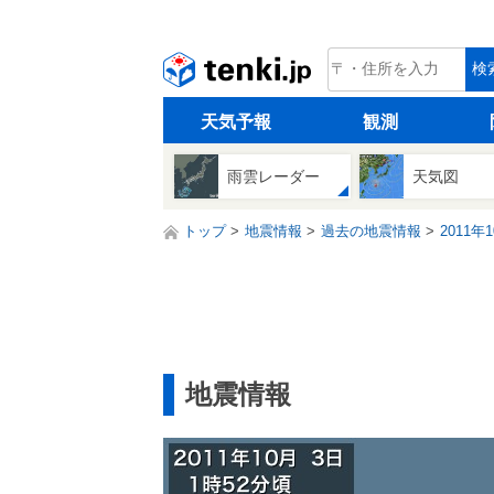
tenki.jp
検
天気予報
観測
雨雲レーダー
天気図
トップ
地震情報
過去の地震情報
2011年
地震情報