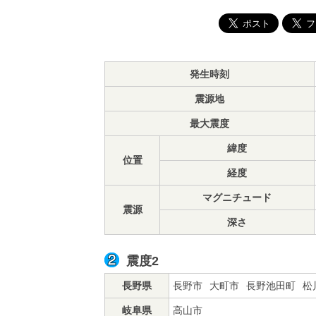
発生時刻
震源地
最大震度
緯度
位置
経度
マグニチュード
震源
深さ
震度2
長野県
長野市
大町市
長野池田町
松
岐阜県
高山市