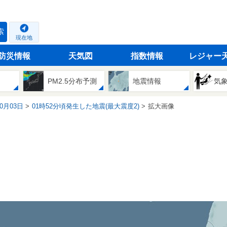
索
現在地
防災情報
天気図
指数情報
レジャー
PM2.5分布予測
地震情報
気
10月03日
01時52分頃発生した地震(最大震度2)
拡大画像