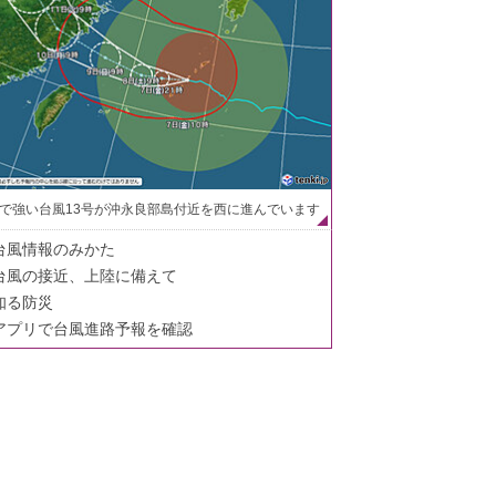
で強い台風13号が沖永良部島付近を西に進んでいます
台風情報のみかた
台風の接近、上陸に備えて
知る防災
アプリで台風進路予報を確認