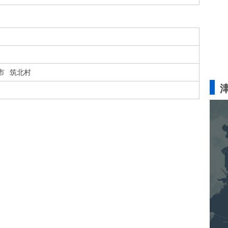
市
筑北村