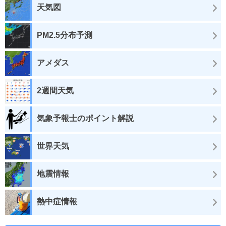
天気図
PM2.5分布予測
アメダス
2週間天気
気象予報士のポイント解説
世界天気
地震情報
熱中症情報