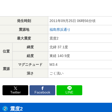
発生時刻
2011年09月25日 06時56分頃
震源地
福島県浜通り
最大震度
震度2
緯度
北緯 37.1度
位置
経度
東経 140.9度
マグニチュード
M3.4
震源
深さ
ごく浅い
Twitter
Facebook
LINE
震度2