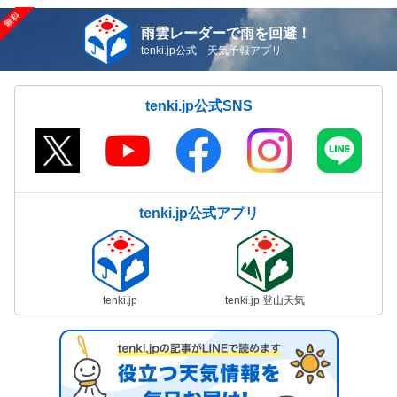
雨雲レーダーで雨を回避！
tenki.jp公式 天気予報アプリ
tenki.jp公式SNS
tenki.jp公式アプリ
tenki.jp
tenki.jp 登山天気