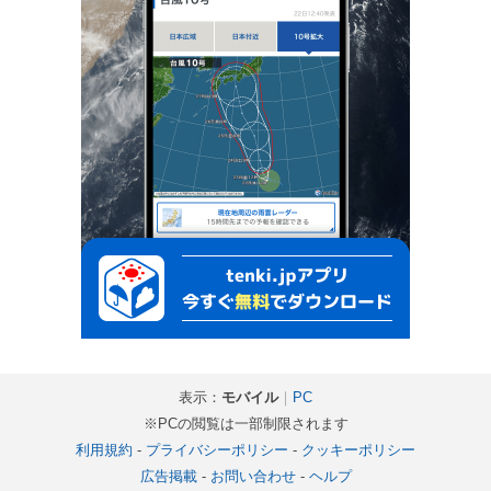
表示：
モバイル
｜
PC
※PCの閲覧は一部制限されます
利用規約
-
プライバシーポリシー
-
クッキーポリシー
広告掲載
-
お問い合わせ
-
ヘルプ