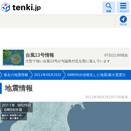
tenki.jp
検索
メニュー
現在地
台風13号情報
07日11:00現在
大型で強い台風13号が与論島付近を西に進んでいます
過去の地震情報
2011年09月25日
06時56分頃発生した地震(最大震度2)
地震情報
2011年09月25日07:00発表