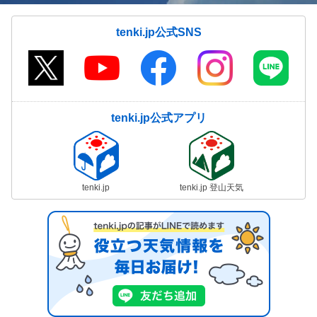
tenki.jp公式SNS
tenki.jp公式アプリ
tenki.jp
tenki.jp 登山天気