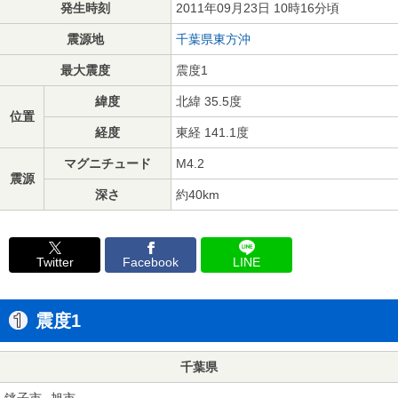
発生時刻
2011年09月23日 10時16分頃
震源地
千葉県東方沖
最大震度
震度1
緯度
北緯 35.5度
位置
経度
東経 141.1度
マグニチュード
M4.2
震源
深さ
約40km
Twitter
Facebook
LINE
震度1
千葉県
銚子市
旭市