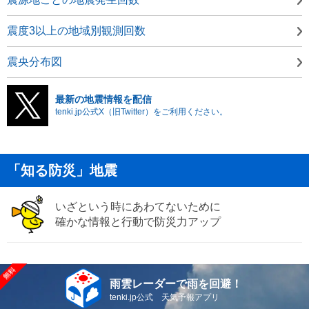
震度3以上の地域別観測回数
震央分布図
最新の地震情報を配信
tenki.jp公式X（旧Twitter）をご利用ください。
「知る防災」地震
いざという時にあわてないために
確かな情報と行動で防災力アップ
雨雲レーダーで雨を回避！
tenki.jp公式 天気予報アプリ