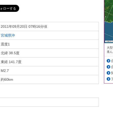
2011年09月20日 07時16分頃
宮城県沖
震度1
大型
進ん
北緯 38.5度
東経 141.7度
M2.7
約60km