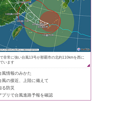
で非常に強い台風13号が那覇市の北約110kmを西に
でいます
台風情報のみかた
台風の接近、上陸に備えて
知る防災
アプリで台風進路予報を確認