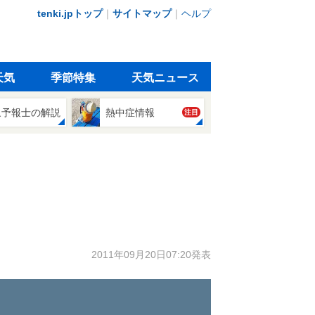
tenki.jpトップ
｜
サイトマップ
｜
ヘルプ
天気
季節特集
天気ニュース
象予報士の解説
熱中症情報
注目
2011年09月20日07:20発表