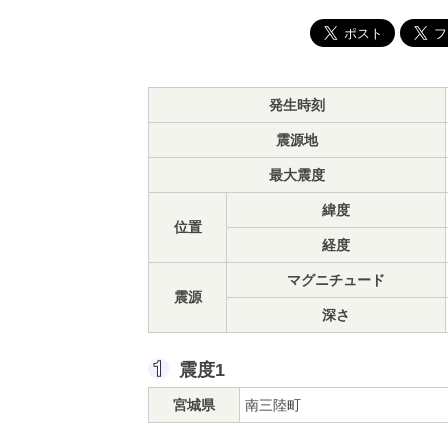
発生時刻
震源地
最大震度
緯度
位置
経度
マグニチュード
震源
深さ
震度1
宮城県
南三陸町