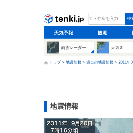
tenki.jp
検
天気予報
観測
雨雲レーダー
天気図
トップ
地震情報
過去の地震情報
2011年
地震情報