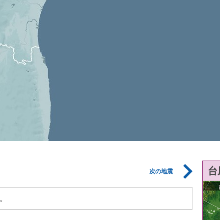
台
次の地震
。