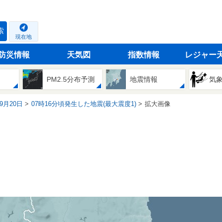
索
現在地
防災情報
天気図
指数情報
レジャー
PM2.5分布予測
地震情報
気
09月20日
07時16分頃発生した地震(最大震度1)
拡大画像