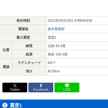
発生時刻
2011年09月20日 07時08分頃
震源地
栃木県南部
最大震度
震度1
緯度
北緯 36.4度
位置
経度
東経 140.0度
マグニチュード
M3.7
震源
深さ
約70km
Twitter
Facebook
LINE
震度1