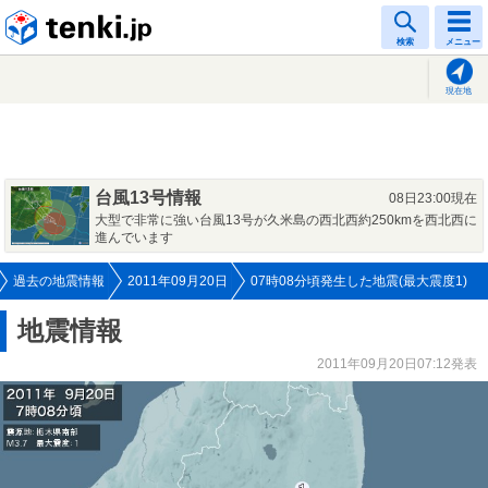
tenki.jp
検索
メニュー
現在地
台風13号情報
08日23:00現在
大型で非常に強い台風13号が久米島の西北西約250kmを西北西に
進んでいます
過去の地震情報
2011年09月20日
07時08分頃発生した地震(最大震度1)
地震情報
2011年09月20日07:12発表