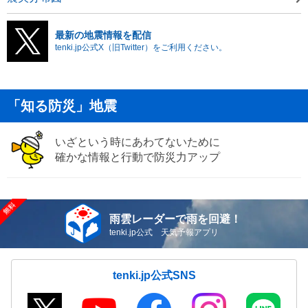
最新の地震情報を配信
tenki.jp公式X（旧Twitter）をご利用ください。
「知る防災」地震
いざという時にあわてないために
確かな情報と行動で防災力アップ
雨雲レーダーで雨を回避！
tenki.jp公式 天気予報アプリ
tenki.jp公式SNS