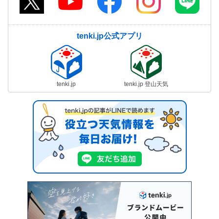
tenki.jp公式アプリ
tenki.jp
tenki.jp 登山天気