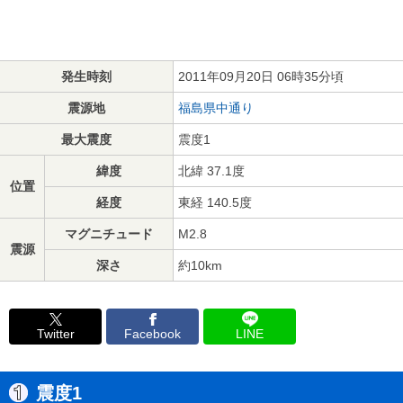
発生時刻
2011年09月20日 06時35分頃
震源地
福島県中通り
最大震度
震度1
緯度
北緯 37.1度
位置
経度
東経 140.5度
マグニチュード
M2.8
震源
深さ
約10km
Twitter
Facebook
LINE
震度1