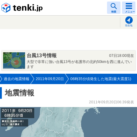
tenki.jp
検索
メニュー
現在地
台風13号情報
07日18:00現在
大型で非常に強い台風13号が名護市の北約50kmを西に進んでい
ます
過去の地震情報
2011年09月20日
06時35分頃発生した地震(最大震度1)
地震情報
2011年09月20日06:39発表