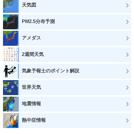
天気図
PM2.5分布予測
アメダス
2週間天気
気象予報士のポイント解説
世界天気
地震情報
熱中症情報