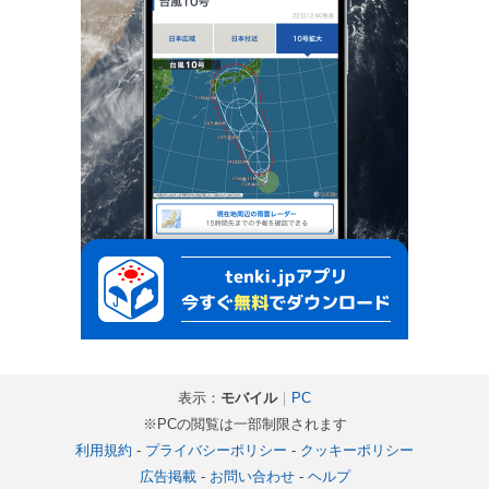
表示：
モバイル
｜
PC
※PCの閲覧は一部制限されます
利用規約
-
プライバシーポリシー
-
クッキーポリシー
広告掲載
-
お問い合わせ
-
ヘルプ