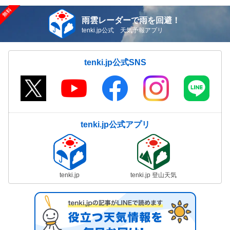
雨雲レーダーで雨を回避！
tenki.jp公式 天気予報アプリ
tenki.jp公式SNS
tenki.jp公式アプリ
tenki.jp
tenki.jp 登山天気