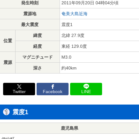
発生時刻
2011年09月20日 04時04分頃
震源地
奄美大島近海
最大震度
震度1
緯度
北緯 27.9度
位置
経度
東経 129.0度
マグニチュード
M3.0
震源
深さ
約40km
Twitter
Facebook
LINE
震度1
鹿児島県
伊仙町