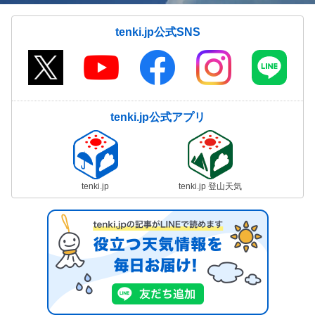
tenki.jp公式SNS
tenki.jp公式アプリ
tenki.jp
tenki.jp 登山天気