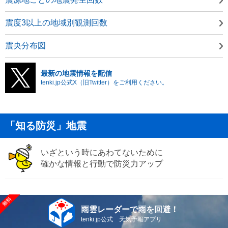
震度3以上の地域別観測回数
震央分布図
最新の地震情報を配信
tenki.jp公式X（旧Twitter）をご利用ください。
「知る防災」地震
いざという時にあわてないために
確かな情報と行動で防災力アップ
雨雲レーダーで雨を回避！
tenki.jp公式 天気予報アプリ