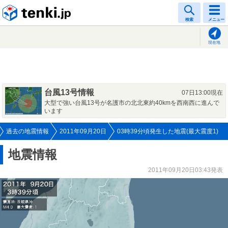
tenki.jp
検索
メニュー
現在地
台風13号情報
07日13:00現在
大型で強い台風13号が名護市の北北東約40kmを西南西に進んで
います
過去の地震情報
2011年09月20日
03時39分頃発生した地震(最大震度1)
地震情報
2011年09月20日03:43発表