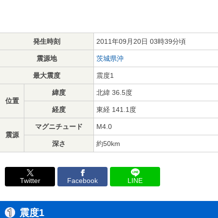
発生時刻
2011年09月20日 03時39分頃
震源地
茨城県沖
最大震度
震度1
緯度
北緯 36.5度
位置
経度
東経 141.1度
マグニチュード
M4.0
震源
深さ
約50km
Twitter
Facebook
LINE
震度1