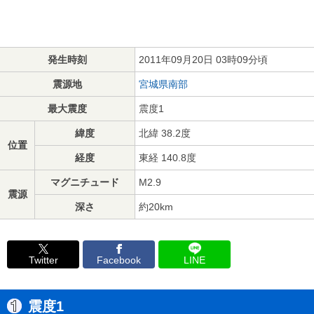
発生時刻
2011年09月20日 03時09分頃
震源地
宮城県南部
最大震度
震度1
緯度
北緯 38.2度
位置
経度
東経 140.8度
マグニチュード
M2.9
震源
深さ
約20km
Twitter
Facebook
LINE
震度1