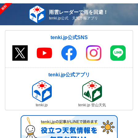
雨雲レーダーで雨を回避！
tenki.jp公式 天気予報アプリ
tenki.jp公式SNS
tenki.jp公式アプリ
tenki.jp
tenki.jp 登山天気