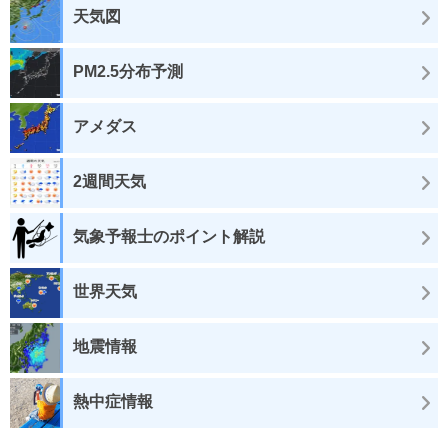
天気図
PM2.5分布予測
アメダス
2週間天気
気象予報士のポイント解説
世界天気
地震情報
熱中症情報