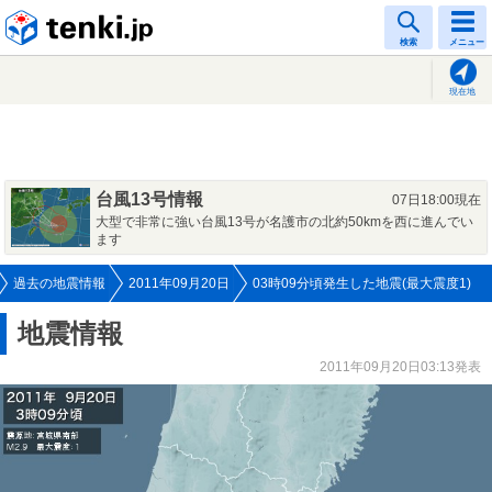
tenki.jp
検索
メニュー
現在地
台風13号情報
07日18:00現在
大型で非常に強い台風13号が名護市の北約50kmを西に進んでい
ます
過去の地震情報
2011年09月20日
03時09分頃発生した地震(最大震度1)
地震情報
2011年09月20日03:13発表