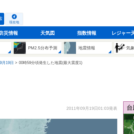
索
現在地
防災情報
天気図
指数情報
レジャー
PM2.5分布予測
地震情報
気
09月19日
00時59分頃発生した地震(最大震度1)
台
2011年09月19日01:03発表