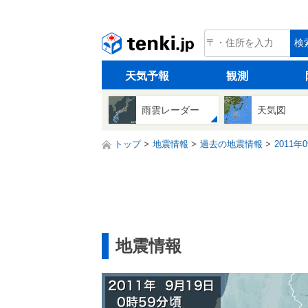
tenki.jp
検
天気予報
観測
雨雲レーダー
天気図
トップ
地震情報
過去の地震情報
2011年
地震情報