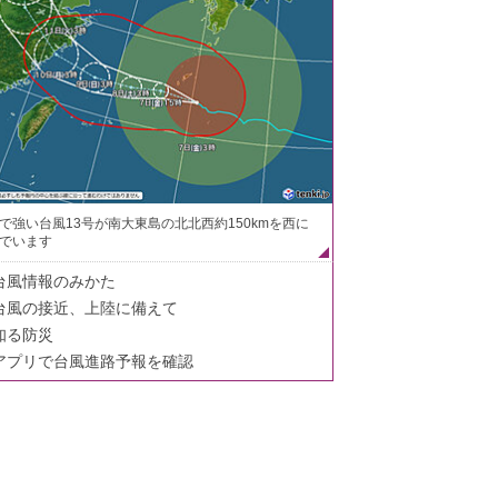
で強い台風13号が南大東島の北北西約150kmを西に
でいます
台風情報のみかた
台風の接近、上陸に備えて
知る防災
アプリで台風進路予報を確認