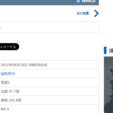
次の地震
。
2011年09月19日 00時59分頃
福島県沖
震度1
北緯 37.7度
東経 141.8度
M4.3