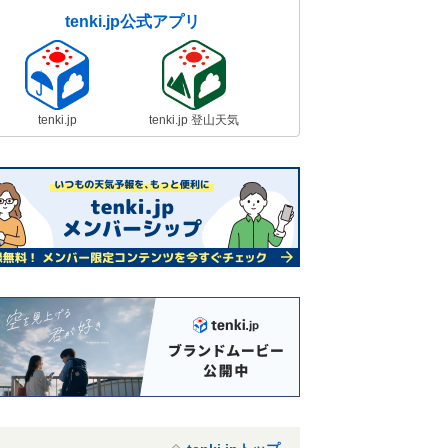
tenki.jp公式アプリ
tenki.jp
tenki.jp 登山天気