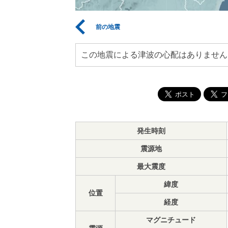
前の地震
この地震による津波の心配はありません
発生時刻
震源地
最大震度
緯度
位置
経度
マグニチュード