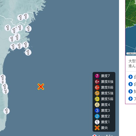
大型
進ん