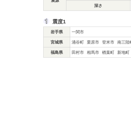
震源
深さ
震度1
岩手県
一関市
宮城県
涌谷町
栗原市
登米市
南三陸
福島県
田村市
相馬市
楢葉町
新地町