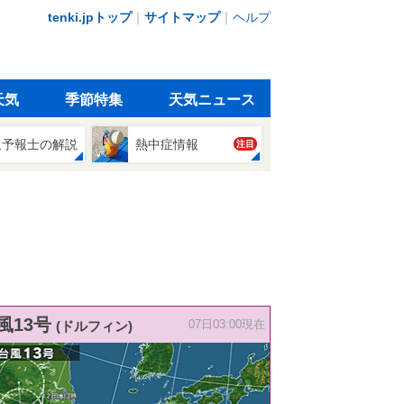
tenki.jpトップ
｜
サイトマップ
｜
ヘルプ
天気
季節特集
天気ニュース
象予報士の解説
熱中症情報
注目
風13号
(ドルフィン)
07日03:00現在