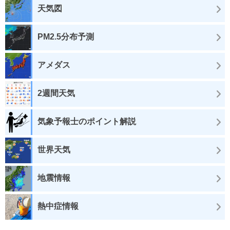
天気図
PM2.5分布予測
アメダス
2週間天気
気象予報士のポイント解説
世界天気
地震情報
熱中症情報