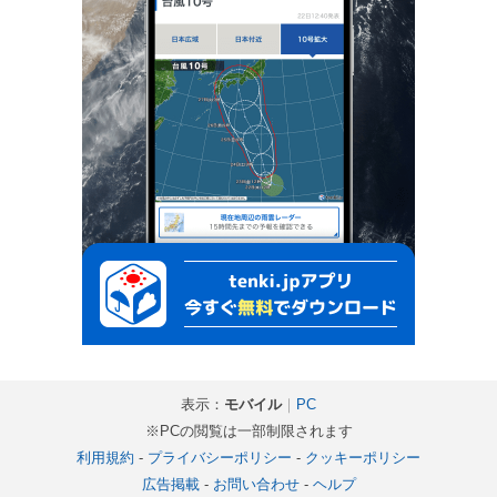
表示：
モバイル
｜
PC
※PCの閲覧は一部制限されます
利用規約
-
プライバシーポリシー
-
クッキーポリシー
広告掲載
-
お問い合わせ
-
ヘルプ