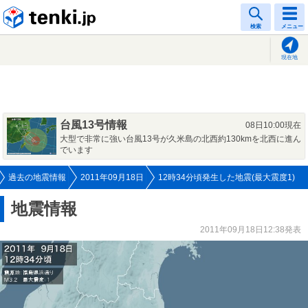
tenki.jp
検索
メニュー
現在地
台風13号情報
08日10:00現在
大型で非常に強い台風13号が久米島の北西約130kmを北西に進ん
でいます
過去の地震情報
2011年09月18日
12時34分頃発生した地震(最大震度1)
地震情報
2011年09月18日12:38発表