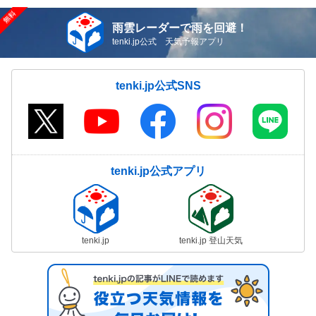
雨雲レーダーで雨を回避！
tenki.jp公式 天気予報アプリ
tenki.jp公式SNS
tenki.jp公式アプリ
tenki.jp
tenki.jp 登山天気