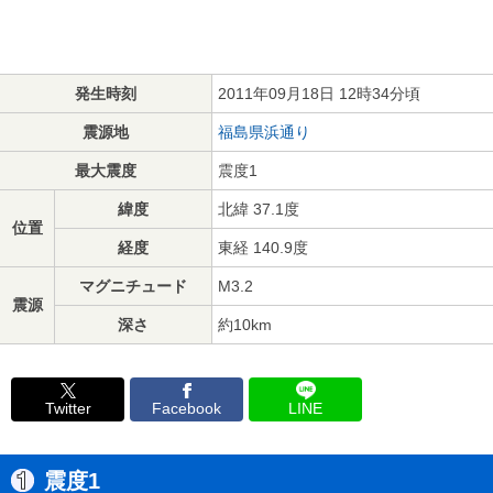
発生時刻
2011年09月18日 12時34分頃
震源地
福島県浜通り
最大震度
震度1
緯度
北緯 37.1度
位置
経度
東経 140.9度
マグニチュード
M3.2
震源
深さ
約10km
Twitter
Facebook
LINE
震度1