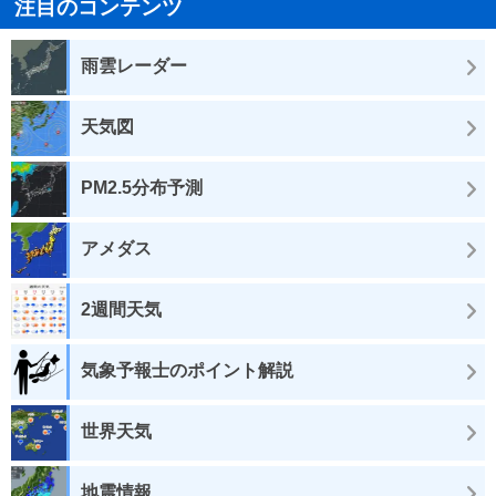
注目のコンテンツ
雨雲レーダー
天気図
PM2.5分布予測
アメダス
2週間天気
気象予報士のポイント解説
世界天気
地震情報