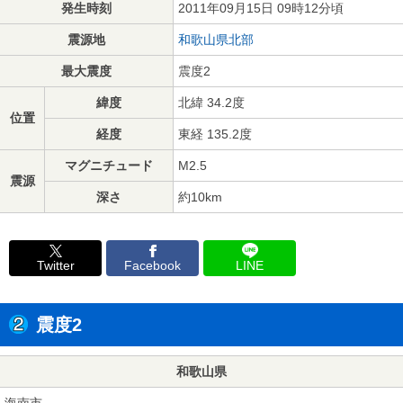
発生時刻
2011年09月15日 09時12分頃
震源地
和歌山県北部
最大震度
震度2
緯度
北緯 34.2度
位置
経度
東経 135.2度
マグニチュード
M2.5
震源
深さ
約10km
Twitter
Facebook
LINE
震度2
和歌山県
海南市