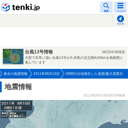
tenki.jp
検索
メニュー
現在地
台風13号情報
08日04:00現在
大型で非常に強い台風13号が久米島の北北西約40kmを南南西に
進んでいます
過去の地震情報
2011年09月10日
00時51分頃発生した地震(最大震度3)
地震情報
2011年09月10日00:54発表