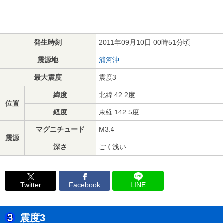
発生時刻
2011年09月10日 00時51分頃
震源地
浦河沖
最大震度
震度3
緯度
北緯 42.2度
位置
経度
東経 142.5度
マグニチュード
M3.4
震源
深さ
ごく浅い
Twitter
Facebook
LINE
震度3