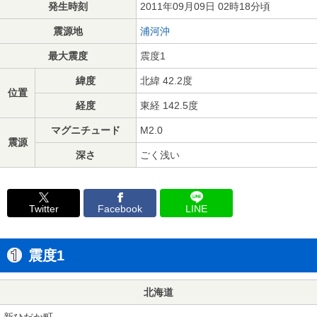
発生時刻
2011年09月09日 02時18分頃
震源地
浦河沖
最大震度
震度1
緯度
北緯 42.2度
位置
経度
東経 142.5度
マグニチュード
M2.0
震源
深さ
ごく浅い
Twitter
Facebook
LINE
震度1
北海道
新ひだか町