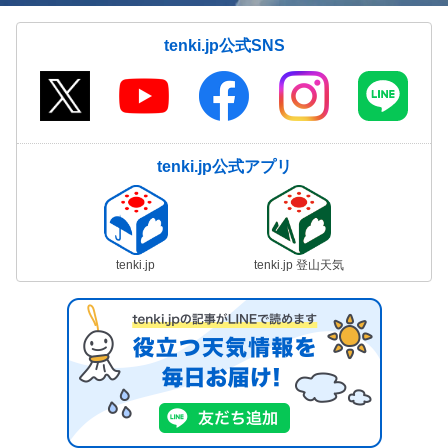
tenki.jp公式SNS
tenki.jp公式アプリ
tenki.jp
tenki.jp 登山天気