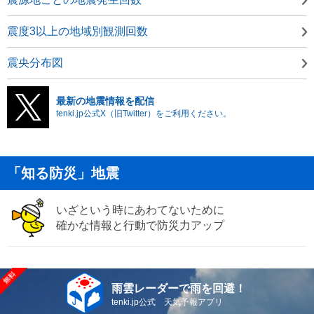
震度3以上の地域別観測回数
震央分布図
最新の地震情報を配信
tenki.jp公式X（旧Twitter）をご利用ください。
「知る防災」地震
いざという時にあわてないために
確かな情報と行動で防災力アップ
雨雲レーダーで雨を回避！
tenki.jp公式 天気予報アプリ