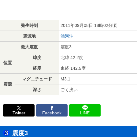
発生時刻
2011年09月08日 18時02分頃
震源地
浦河沖
最大震度
震度3
緯度
北緯 42.2度
位置
経度
東経 142.5度
マグニチュード
M3.1
震源
深さ
ごく浅い
Twitter
Facebook
LINE
震度3