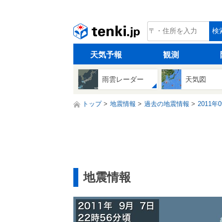
tenki.jp
検
天気予報
観測
雨雲レーダー
天気図
トップ
地震情報
過去の地震情報
2011年
地震情報