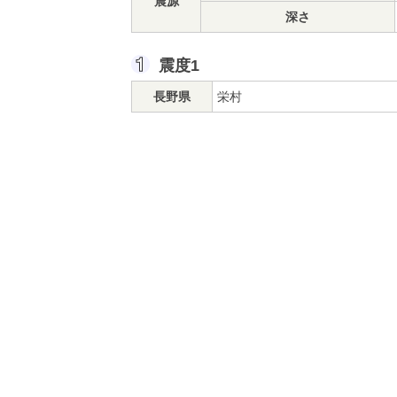
震源
深さ
震度1
長野県
栄村