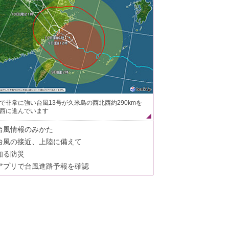
で非常に強い台風13号が久米島の西北西約290kmを
西に進んでいます
台風情報のみかた
台風の接近、上陸に備えて
知る防災
アプリで台風進路予報を確認