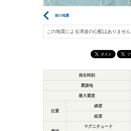
前の地震
この地震による津波の心配はありません
発生時刻
震源地
最大震度
緯度
位置
経度
マグニチュード