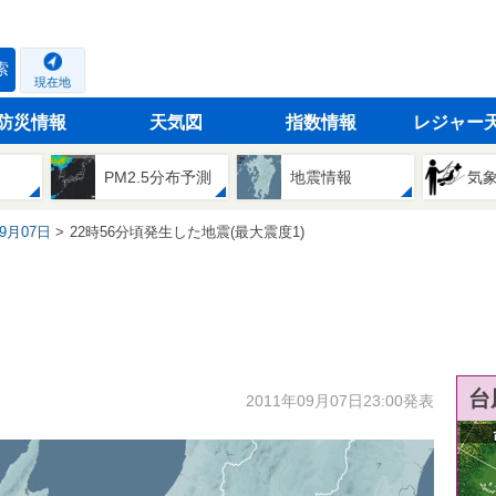
索
現在地
防災情報
天気図
指数情報
レジャー
PM2.5分布予測
地震情報
気
09月07日
22時56分頃発生した地震(最大震度1)
台
2011年09月07日23:00発表