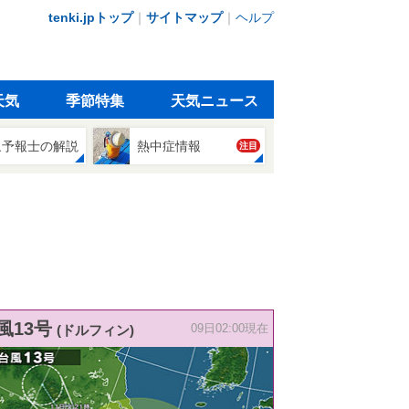
tenki.jpトップ
｜
サイトマップ
｜
ヘルプ
天気
季節特集
天気ニュース
象予報士の解説
熱中症情報
注目
風13号
(ドルフィン)
09日02:00現在