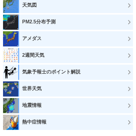
天気図
PM2.5分布予測
アメダス
2週間天気
気象予報士のポイント解説
世界天気
地震情報
熱中症情報