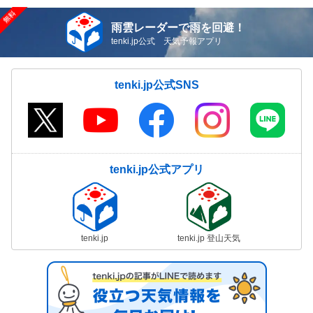
雨雲レーダーで雨を回避！
tenki.jp公式 天気予報アプリ
tenki.jp公式SNS
tenki.jp公式アプリ
tenki.jp
tenki.jp 登山天気