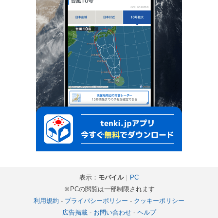
表示：
モバイル
｜
PC
※PCの閲覧は一部制限されます
利用規約
-
プライバシーポリシー
-
クッキーポリシー
広告掲載
-
お問い合わせ
-
ヘルプ