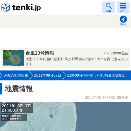
tenki.jp
検索
メニュー
現在地
台風13号情報
07日20:00現在
大型で非常に強い台風13号が那覇市の北約110kmを西に進んでい
ます
過去の地震情報
2011年09月07日
21時00分頃発生した地震(最大震度1)
地震情報
2011年09月07日21:05発表