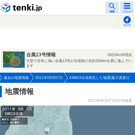
tenki.jp
検索
メニュー
現在地
台風13号情報
09日04:00現在
大型で非常に強い台風13号が石垣島の北約300kmを西に進んでい
ます
過去の地震情報
2011年09月07日
03時03分頃発生した地震(最大震度1)
地震情報
2011年09月07日03:08発表