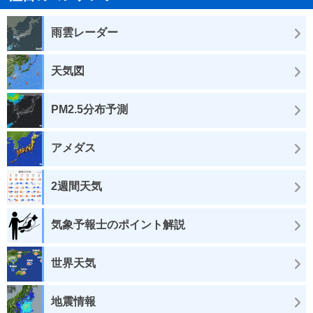
雨雲レーダー
天気図
PM2.5分布予測
アメダス
2週間天気
気象予報士のポイント解説
世界天気
地震情報