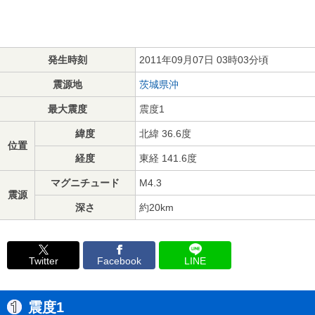
発生時刻
2011年09月07日 03時03分頃
震源地
茨城県沖
最大震度
震度1
緯度
北緯 36.6度
位置
経度
東経 141.6度
マグニチュード
M4.3
震源
深さ
約20km
Twitter
Facebook
LINE
震度1