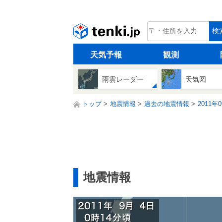
tenki.jp
検
天気予報
観測
雨雲レーダー
天気図
トップ
地震情報
過去の地震情報
2011年
地震情報