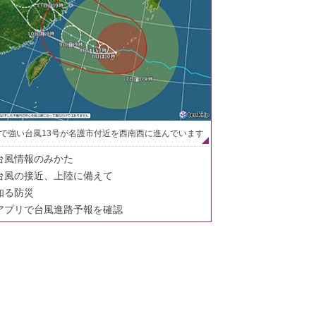
で強い台風13号が名護市付近を西南西に進んでいます
台風情報のみかた
台風の接近、上陸に備えて
知る防災
アプリで台風進路予報を確認