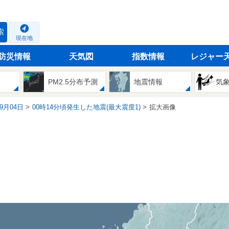
索
現在地
防災情報
天気図
指数情報
レジャー
PM2.5分布予測
地震情報
気
09月04日
00時14分頃発生した地震(最大震度1)
拡大画像