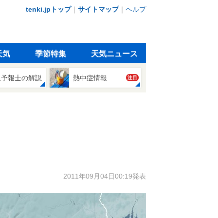
tenki.jpトップ
｜
サイトマップ
｜
ヘルプ
天気
季節特集
天気ニュース
象予報士の解説
熱中症情報
注目
2011年09月04日00:19発表