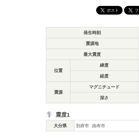
発生時刻
震源地
最大震度
緯度
位置
経度
マグニチュード
震源
深さ
震度1
大分県
別府市
由布市