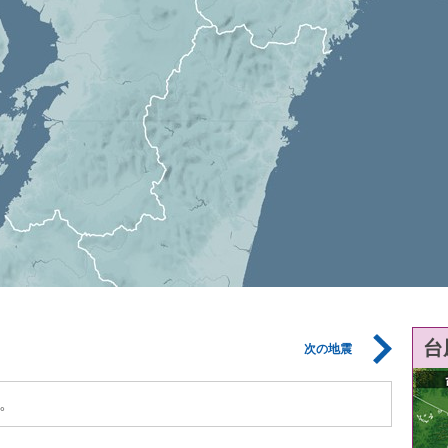
台
次の地震
。