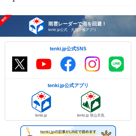
雨雲レーダーで雨を回避！
tenki.jp公式 天気予報アプリ
tenki.jp公式SNS
tenki.jp公式アプリ
tenki.jp
tenki.jp 登山天気