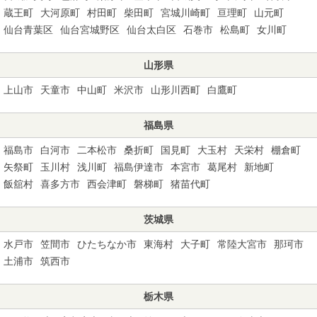
蔵王町
大河原町
村田町
柴田町
宮城川崎町
亘理町
山元町
仙台青葉区
仙台宮城野区
仙台太白区
石巻市
松島町
女川町
山形県
上山市
天童市
中山町
米沢市
山形川西町
白鷹町
福島県
福島市
白河市
二本松市
桑折町
国見町
大玉村
天栄村
棚倉町
矢祭町
玉川村
浅川町
福島伊達市
本宮市
葛尾村
新地町
飯舘村
喜多方市
西会津町
磐梯町
猪苗代町
茨城県
水戸市
笠間市
ひたちなか市
東海村
大子町
常陸大宮市
那珂市
土浦市
筑西市
栃木県