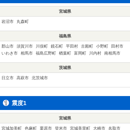
宮城県
岩沼市
丸森町
福島県
郡山市
須賀川市
川俣町
鏡石町
平田村
古殿町
小野町
田村市
いわき市
相馬市
福島広野町
楢葉町
富岡町
川内村
南相馬市
茨城県
日立市
高萩市
北茨城市
震度1
宮城県
宮城加美町
色麻町
栗原市
登米市
宮城美里町
大崎市
名取市