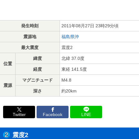
発生時刻
2011年08月27日 23時29分頃
震源地
福島県沖
最大震度
震度2
緯度
北緯 37.0度
位置
経度
東経 141.5度
マグニチュード
M4.8
震源
深さ
約20km
Twitter
Facebook
LINE
震度2