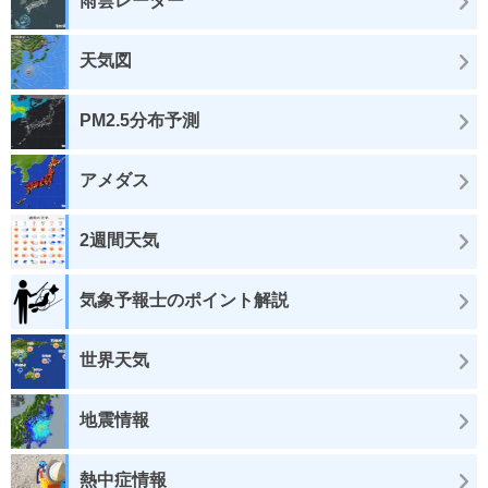
雨雲レーダー
天気図
PM2.5分布予測
アメダス
2週間天気
気象予報士のポイント解説
世界天気
地震情報
熱中症情報