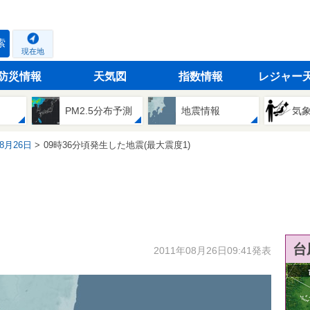
索
現在地
防災情報
天気図
指数情報
レジャー
PM2.5分布予測
地震情報
気
08月26日
09時36分頃発生した地震(最大震度1)
台
2011年08月26日09:41発表