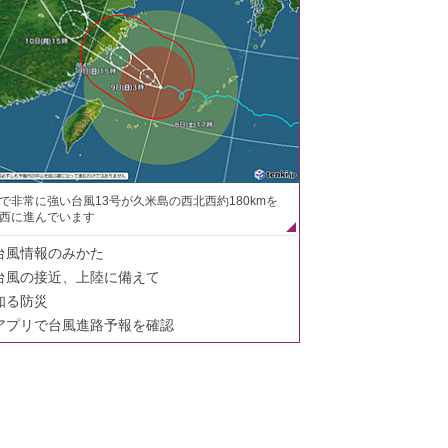
で非常に強い台風13号が久米島の西北西約180kmを
西に進んでいます
台風情報のみかた
台風の接近、上陸に備えて
知る防災
アプリで台風進路予報を確認