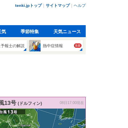
tenki.jpトップ
｜
サイトマップ
｜
ヘルプ
天気
季節特集
天気ニュース
象予報士の解説
熱中症情報
注目
風13号
(ドルフィン)
08日17:00現在