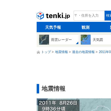
tenki.jp
検
天気予報
観測
雨雲レーダー
天気図
トップ
地震情報
過去の地震情報
2011年
地震情報