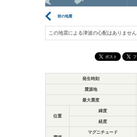
前の地震
この地震による津波の心配はありません
発生時刻
震源地
最大震度
緯度
位置
経度
マグニチュード