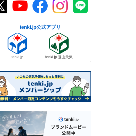
tenki.jp公式アプリ
tenki.jp
tenki.jp 登山天気