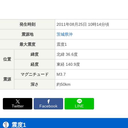
発生時刻
2011年08月25日 10時14分頃
震源地
茨城県沖
最大震度
震度1
緯度
北緯 36.6度
位置
経度
東経 140.9度
マグニチュード
M3.7
震源
深さ
約50km
Twitter
Facebook
LINE
震度1