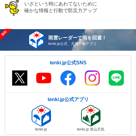
いざという時にあわてないために
確かな情報と行動で防災力アップ
雨雲レーダーで雨を回避！
tenki.jp公式 天気予報アプリ
tenki.jp公式SNS
tenki.jp公式アプリ
tenki.jp
tenki.jp 登山天気