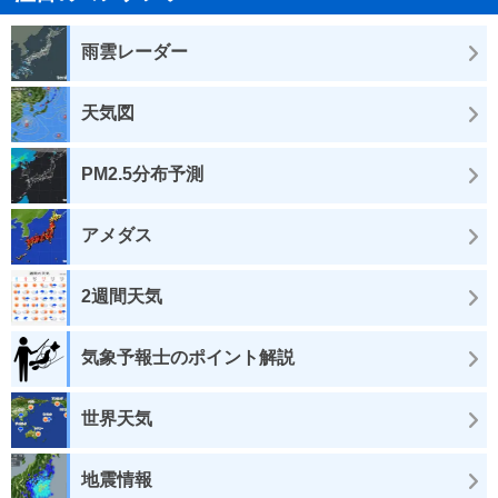
雨雲レーダー
天気図
PM2.5分布予測
アメダス
2週間天気
気象予報士のポイント解説
世界天気
地震情報