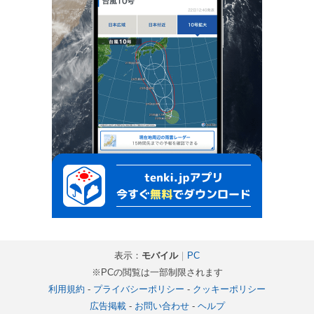
表示：
モバイル
｜
PC
※PCの閲覧は一部制限されます
利用規約
-
プライバシーポリシー
-
クッキーポリシー
広告掲載
-
お問い合わせ
-
ヘルプ