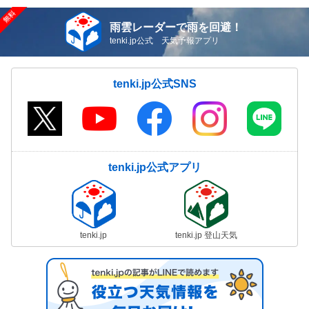
雨雲レーダーで雨を回避！
tenki.jp公式 天気予報アプリ
tenki.jp公式SNS
tenki.jp公式アプリ
tenki.jp
tenki.jp 登山天気