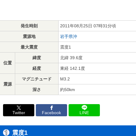
発生時刻
2011年08月25日 07時31分頃
震源地
岩手県沖
最大震度
震度1
緯度
北緯 39.6度
位置
経度
東経 142.1度
マグニチュード
M3.2
震源
深さ
約50km
Twitter
Facebook
LINE
震度1