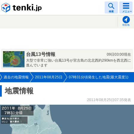
tenki.jp
検索
メニュー
現在地
台風13号情報
09日03:00現在
大型で非常に強い台風13号が宮古島の北北西約290kmを西北西に
進んでいます
過去の地震情報
2011年08月25日
07時31分頃発生した地震(最大震度1)
地震情報
2011年08月25日07:35発表