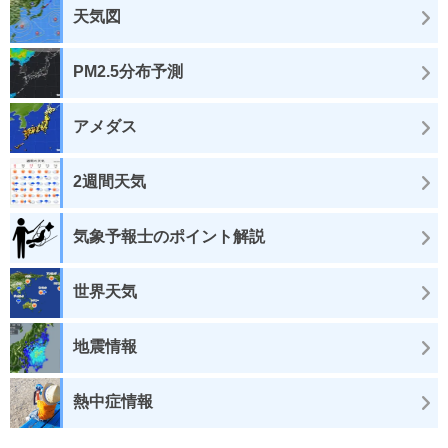
天気図
PM2.5分布予測
アメダス
2週間天気
気象予報士のポイント解説
世界天気
地震情報
熱中症情報