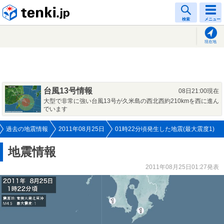
tenki.jp
検索
メニュー
現在地
台風13号情報
08日21:00現在
大型で非常に強い台風13号が久米島の西北西約210kmを西に進ん
でいます
過去の地震情報
2011年08月25日
01時22分頃発生した地震(最大震度1)
地震情報
2011年08月25日01:27発表