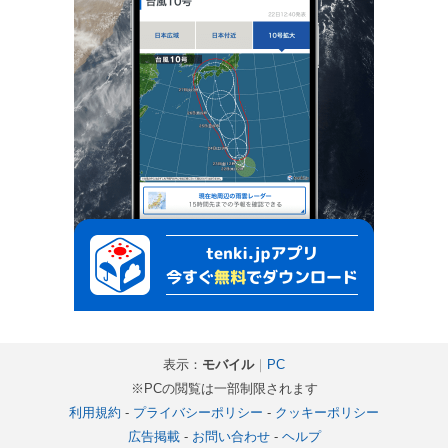
表示：
モバイル
｜
PC
※PCの閲覧は一部制限されます
利用規約
-
プライバシーポリシー
-
クッキーポリシー
広告掲載
-
お問い合わせ
-
ヘルプ