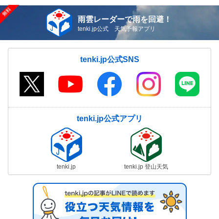
雨雲レーダーで雨を回避！
tenki.jp公式 天気予報アプリ
tenki.jp公式SNS
tenki.jp公式アプリ
tenki.jp
tenki.jp 登山天気