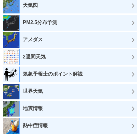
天気図
PM2.5分布予測
アメダス
2週間天気
気象予報士のポイント解説
世界天気
地震情報
熱中症情報