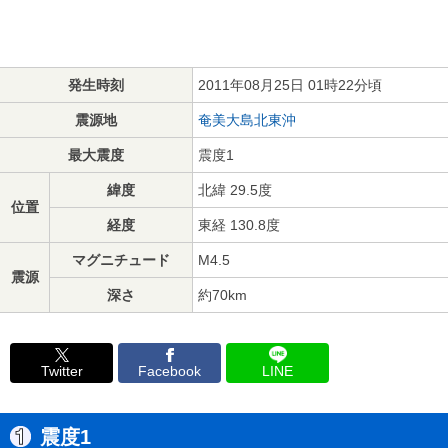
発生時刻
2011年08月25日 01時22分頃
震源地
奄美大島北東沖
最大震度
震度1
緯度
北緯 29.5度
位置
経度
東経 130.8度
マグニチュード
M4.5
震源
深さ
約70km
Twitter
Facebook
LINE
震度1