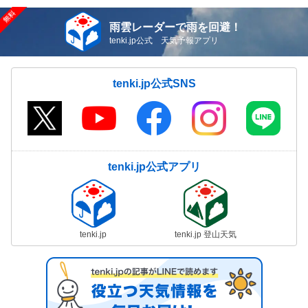
雨雲レーダーで雨を回避！
tenki.jp公式 天気予報アプリ
tenki.jp公式SNS
tenki.jp公式アプリ
tenki.jp
tenki.jp 登山天気