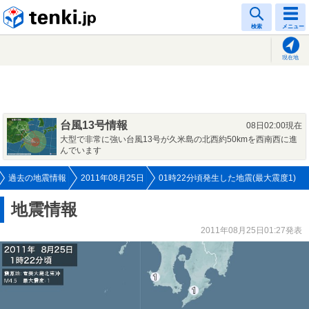
tenki.jp
検索
メニュー
現在地
台風13号情報
08日02:00現在
大型で非常に強い台風13号が久米島の北西約50kmを西南西に進
んでいます
過去の地震情報
2011年08月25日
01時22分頃発生した地震(最大震度1)
地震情報
2011年08月25日01:27発表