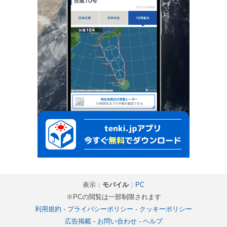
表示：
モバイル
｜
PC
※PCの閲覧は一部制限されます
利用規約
-
プライバシーポリシー
-
クッキーポリシー
広告掲載
-
お問い合わせ
-
ヘルプ