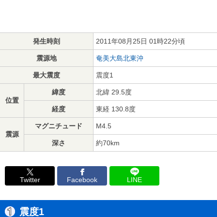
発生時刻
2011年08月25日 01時22分頃
震源地
奄美大島北東沖
最大震度
震度1
緯度
北緯 29.5度
位置
経度
東経 130.8度
マグニチュード
M4.5
震源
深さ
約70km
Twitter
Facebook
LINE
震度1