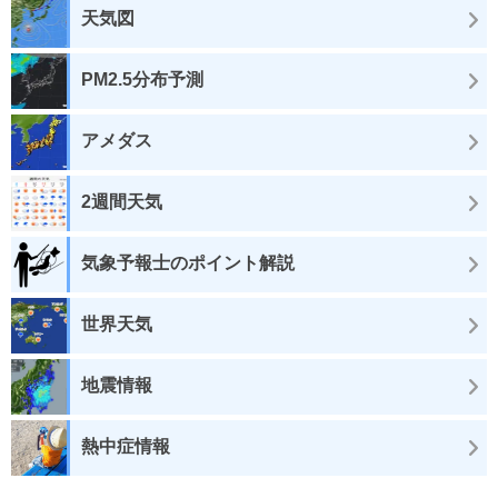
天気図
PM2.5分布予測
アメダス
2週間天気
気象予報士のポイント解説
世界天気
地震情報
熱中症情報