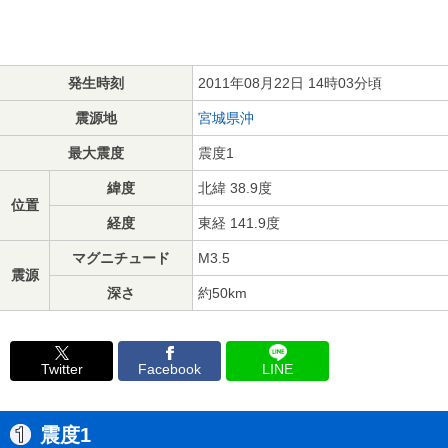
発生時刻
2011年08月22日 14時03分頃
震源地
宮城県沖
最大震度
震度1
緯度
北緯 38.9度
位置
経度
東経 141.9度
マグニチュード
M3.5
震源
深さ
約50km
Twitter
Facebook
LINE
震度1