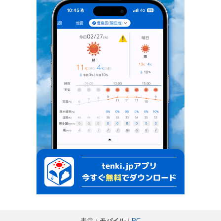
表示：
モバイル
｜
PC