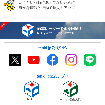
いざという時にあわてないために
確かな情報と行動で防災力アップ
雨雲レーダーで雨を回避！
tenki.jp公式 天気予報アプリ
tenki.jp公式SNS
tenki.jp公式アプリ
tenki.jp
tenki.jp 登山天気