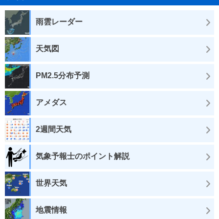
雨雲レーダー
天気図
PM2.5分布予測
アメダス
2週間天気
気象予報士のポイント解説
世界天気
地震情報