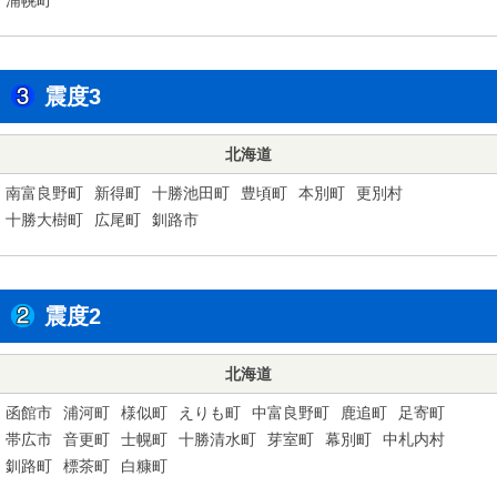
震度3
北海道
南富良野町
新得町
十勝池田町
豊頃町
本別町
更別村
十勝大樹町
広尾町
釧路市
震度2
北海道
函館市
浦河町
様似町
えりも町
中富良野町
鹿追町
足寄町
帯広市
音更町
士幌町
十勝清水町
芽室町
幕別町
中札内村
釧路町
標茶町
白糠町