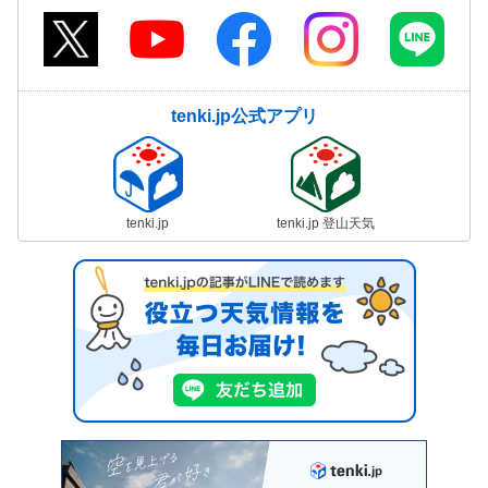
tenki.jp公式アプリ
tenki.jp
tenki.jp 登山天気