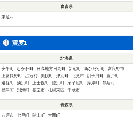
青森県
東通村
震度1
北海道
安平町
むかわ町
日高地方日高町
新冠町
新ひだか町
富良野市
上富良野町
占冠村
美幌町
津別町
北見市
訓子府町
置戸町
遠軽町
湧別町
上士幌町
陸別町
弟子屈町
厚岸町
鶴居村
標津町
別海町
根室市
札幌東区
千歳市
青森県
八戸市
七戸町
階上町
大間町