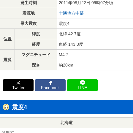
発生時刻
2011年08月22日 09時07分頃
震源地
十勝地方中部
最大震度
震度4
緯度
北緯 42.7度
位置
経度
東経 143.3度
マグニチュード
M4.7
震源
深さ
約20km
Twitter
Facebook
LINE
震度4
北海道
浦幌町