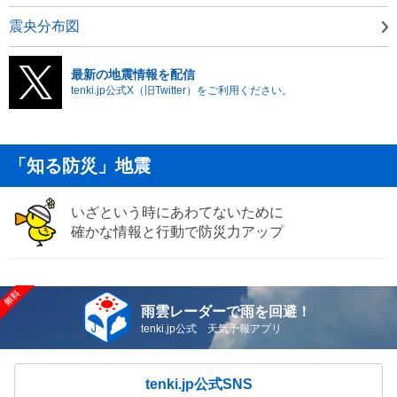
震央分布図
最新の地震情報を配信
tenki.jp公式X（旧Twitter）をご利用ください。
「知る防災」地震
いざという時にあわてないために
確かな情報と行動で防災力アップ
雨雲レーダーで雨を回避！
tenki.jp公式 天気予報アプリ
tenki.jp公式SNS