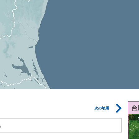
台
次の地震
。