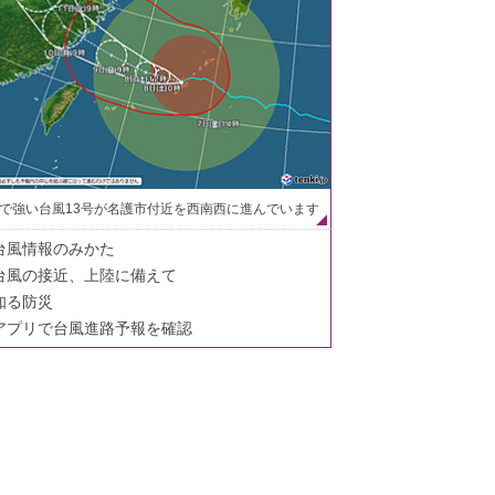
で強い台風13号が名護市付近を西南西に進んでいます
台風情報のみかた
台風の接近、上陸に備えて
知る防災
アプリで台風進路予報を確認