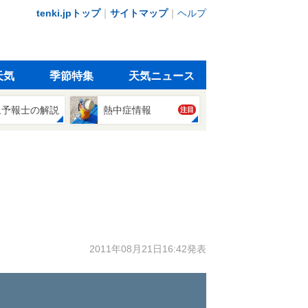
tenki.jpトップ
｜
サイトマップ
｜
ヘルプ
天気
季節特集
天気ニュース
象予報士の解説
熱中症情報
注目
2011年08月21日16:42発表