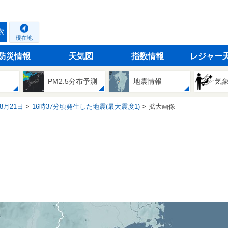
索
現在地
防災情報
天気図
指数情報
レジャー
PM2.5分布予測
地震情報
気
08月21日
16時37分頃発生した地震(最大震度1)
拡大画像