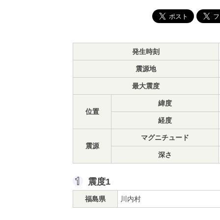
発生時刻
震源地
最大震度
緯度
位置
経度
マグニチュード
震源
深さ
震度1
福島県
川内村