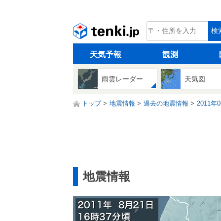
tenki.jp
検
天気予報
観測
雨雲レーダー
天気図
トップ
地震情報
過去の地震情報
2011年
地震情報