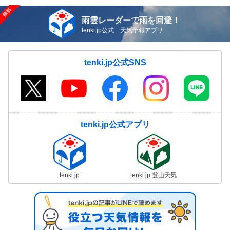
雨雲レーダーで雨を回避！
tenki.jp公式 天気予報アプリ
tenki.jp公式SNS
tenki.jp公式アプリ
tenki.jp
tenki.jp 登山天気