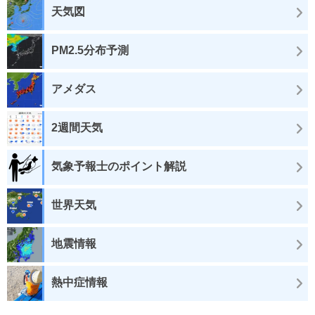
天気図
PM2.5分布予測
アメダス
2週間天気
気象予報士のポイント解説
世界天気
地震情報
熱中症情報