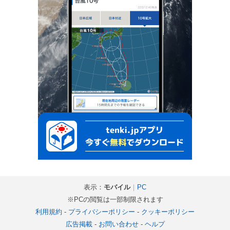
表示：
モバイル
｜
PC
※PCの閲覧は一部制限されます
利用規約
-
プライバシーポリシー
-
クッキーポリシー
広告掲載
-
お問い合わせ
-
ヘルプ