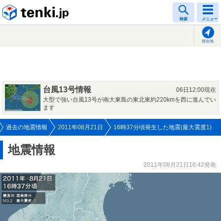
tenki.jp
検索
メニュー
現在地
台風13号情報
06日12:00現在
大型で強い台風13号が南大東島の東北東約220kmを西に進んでい
ます
過去の地震情報
2011年08月21日
16時37分頃発生した地震(最大震度1)
地震情報
2011年08月21日16:42発表