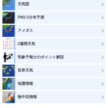
天気図
PM2.5分布予測
アメダス
2週間天気
気象予報士のポイント解説
世界天気
地震情報
熱中症情報