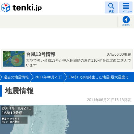
tenki.jp
検索
メニュー
現在地
台風13号情報
07日06:00現在
大型で強い台風13号が沖永良部島の東約110kmを西北西に進んで
います
過去の地震情報
2011年08月21日
16時13分頃発生した地震(最大震度1)
地震情報
2011年08月21日16:18発表