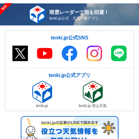
雨雲レーダーで雨を回避！
tenki.jp公式 天気予報アプリ
tenki.jp公式SNS
tenki.jp公式アプリ
tenki.jp
tenki.jp 登山天気