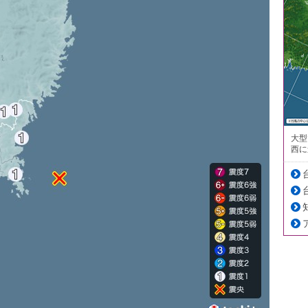
大型
西に