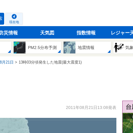
索
現在地
防災情報
天気図
指数情報
レジャー
PM2.5分布予測
地震情報
気
08月21日
13時03分頃発生した地震(最大震度1)
台
2011年08月21日13:08発表