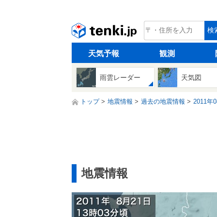
tenki.jp
検
天気予報
観測
雨雲レーダー
天気図
トップ
地震情報
過去の地震情報
2011年
地震情報