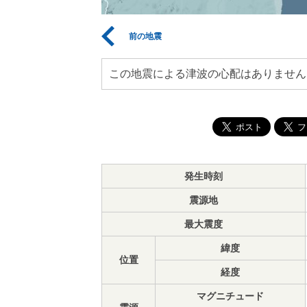
前の地震
この地震による津波の心配はありません
発生時刻
震源地
最大震度
緯度
位置
経度
マグニチュード