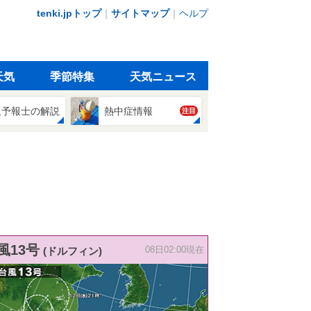
tenki.jpトップ
｜
サイトマップ
｜
ヘルプ
天気
季節特集
天気ニュース
象予報士の解説
熱中症情報
注目
風13号
(ドルフィン)
08日02:00現在