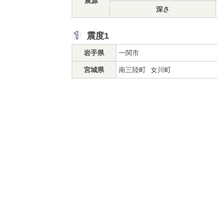
震源
深さ
震度1
岩手県
一関市
宮城県
南三陸町
女川町