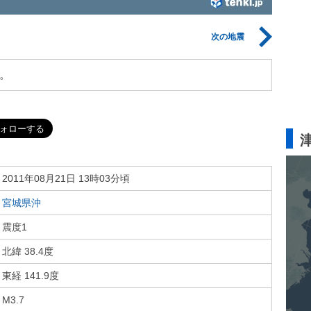
次の地震
。
2011年08月21日 13時03分頃
宮城県沖
震度1
北緯 38.4度
東経 141.9度
M3.7