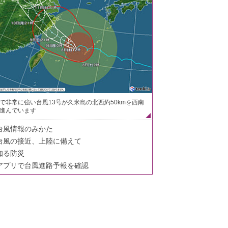
で非常に強い台風13号が久米島の北西約50kmを西南
進んでいます
台風情報のみかた
台風の接近、上陸に備えて
知る防災
アプリで台風進路予報を確認