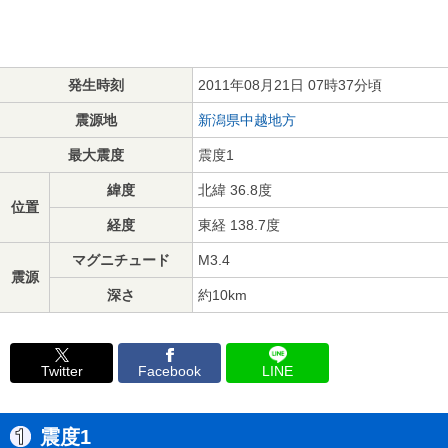
発生時刻
2011年08月21日 07時37分頃
震源地
新潟県中越地方
最大震度
震度1
緯度
北緯 36.8度
位置
経度
東経 138.7度
マグニチュード
M3.4
震源
深さ
約10km
Twitter
Facebook
LINE
震度1