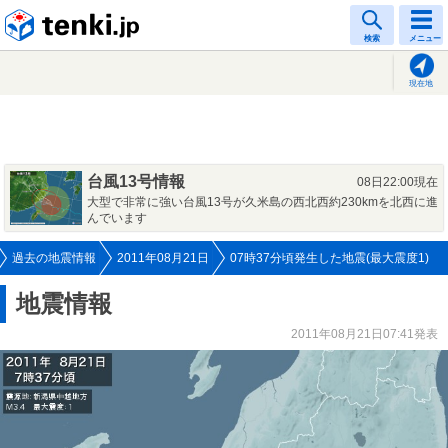
tenki.jp
検索
メニュー
現在地
台風13号情報
08日22:00現在
大型で非常に強い台風13号が久米島の西北西約230kmを北西に進
んでいます
過去の地震情報
2011年08月21日
07時37分頃発生した地震(最大震度1)
地震情報
2011年08月21日07:41発表