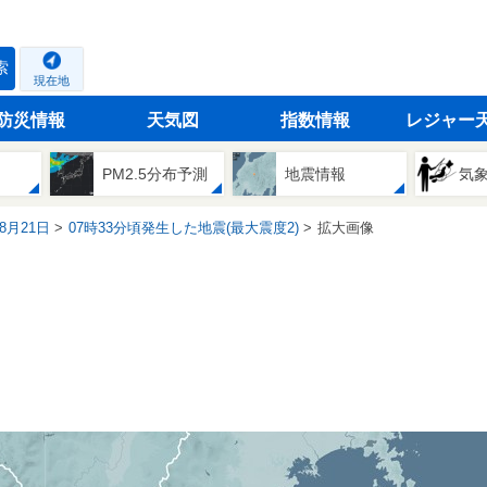
索
現在地
防災情報
天気図
指数情報
レジャー
PM2.5分布予測
地震情報
気
08月21日
07時33分頃発生した地震(最大震度2)
拡大画像