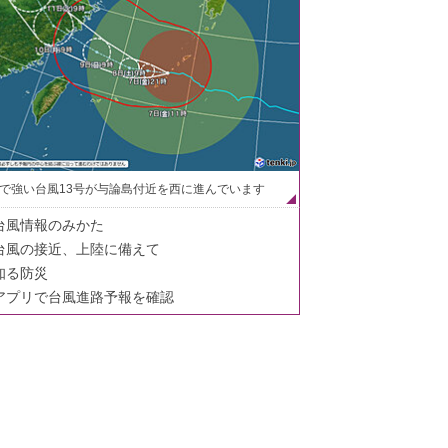
で強い台風13号が与論島付近を西に進んでいます
台風情報のみかた
台風の接近、上陸に備えて
知る防災
アプリで台風進路予報を確認