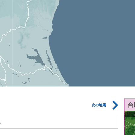
台
次の地震
。