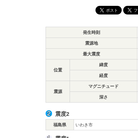
発生時刻
震源地
最大震度
緯度
位置
経度
マグニチュード
震源
深さ
震度2
福島県
いわき市