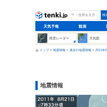
tenki.jp
検
天気予報
観測
雨雲レーダー
天気図
トップ
地震情報
過去の地震情報
2011年
地震情報