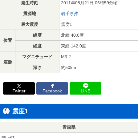
発生時刻
2011年08月21日 06時59分頃
震源地
岩手県沖
最大震度
震度1
緯度
北緯 40.0度
位置
経度
東経 142.0度
マグニチュード
M3.2
震源
深さ
約50km
Twitter
Facebook
LINE
震度1
青森県
階上町