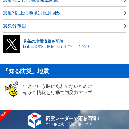
震度3以上の地域別観測回数
震央分布図
最新の地震情報を配信
tenki.jp公式X（旧Twitter）をご利用ください。
「知る防災」地震
いざという時にあわてないために
確かな情報と行動で防災力アップ
雨雲レーダーで雨を回避！
tenki.jp公式 天気予報アプリ