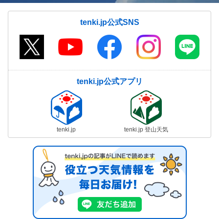
tenki.jp公式SNS
tenki.jp公式アプリ
tenki.jp
tenki.jp 登山天気