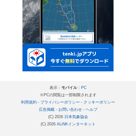
表示：
モバイル
｜
PC
※PCの閲覧は一部制限されます
利用規約
-
プライバシーポリシー
-
クッキーポリシー
広告掲載
-
お問い合わせ
-
ヘルプ
(C) 2026
日本気象協会
(C) 2026
ALiNKインターネット