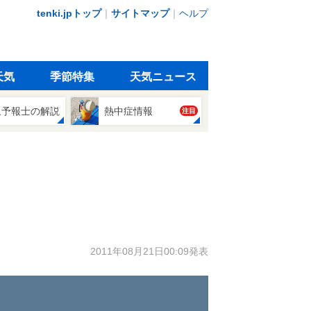
tenki.jpトップ
｜
サイトマップ
｜
ヘルプ
天気
季節特集
天気ニュース
象予報士の解説
熱中症情報
注目
2011年08月21日00:09発表