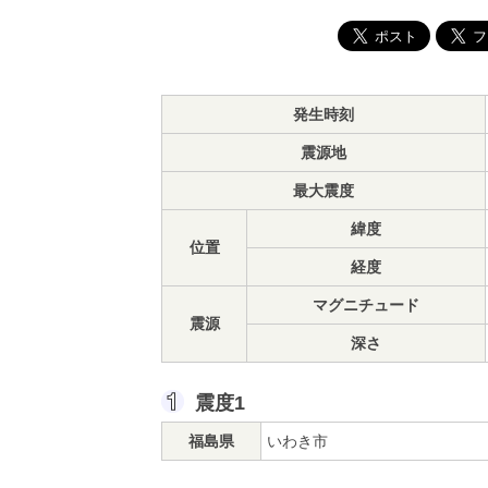
発生時刻
震源地
最大震度
緯度
位置
経度
マグニチュード
震源
深さ
震度1
福島県
いわき市