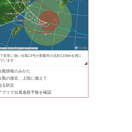
で非常に強い台風13号が那覇市の北約110kmを西に
でいます
台風情報のみかた
台風の接近、上陸に備えて
知る防災
アプリで台風進路予報を確認