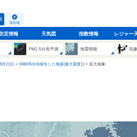
索
現在地
防災情報
天気図
指数情報
レジャー
PM2.5分布予測
地震情報
気
08月21日
00時05分頃発生した地震(最大震度1)
拡大画像