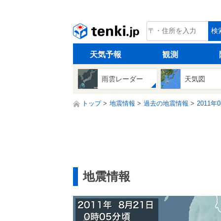
tenki.jp
検
天気予報
観測
雨雲レーダー
天気図
トップ
地震情報
過去の地震情報
2011年
地震情報