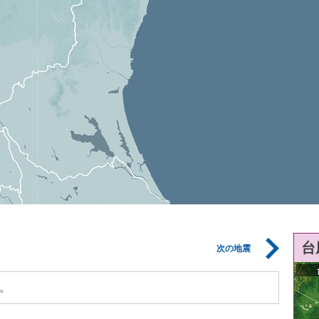
台
次の地震
。