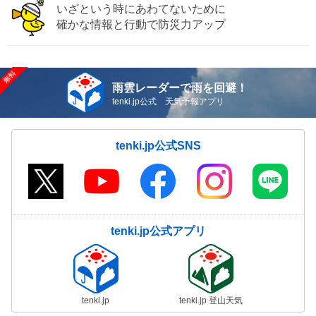
いざという時にあわてないために
確かな情報と行動で防災力アップ
雨雲レーダーで雨を回避！
tenki.jp公式 天気予報アプリ
tenki.jp公式SNS
tenki.jp公式アプリ
tenki.jp
tenki.jp 登山天気