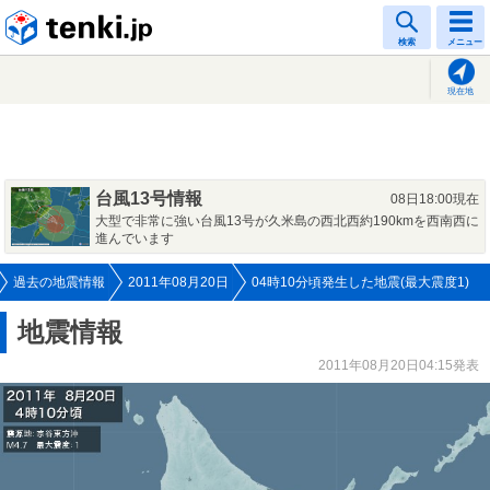
tenki.jp
検索
メニュー
現在地
台風13号情報
08日18:00現在
大型で非常に強い台風13号が久米島の西北西約190kmを西南西に
進んでいます
過去の地震情報
2011年08月20日
04時10分頃発生した地震(最大震度1)
地震情報
2011年08月20日04:15発表