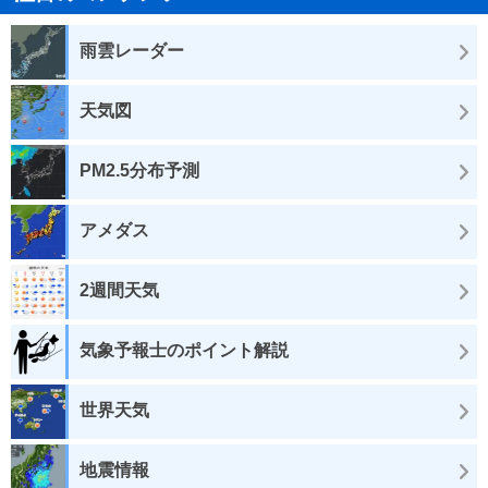
雨雲レーダー
天気図
PM2.5分布予測
アメダス
2週間天気
気象予報士のポイント解説
世界天気
地震情報