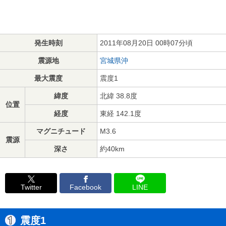
発生時刻
2011年08月20日 00時07分頃
震源地
宮城県沖
最大震度
震度1
緯度
北緯 38.8度
位置
経度
東経 142.1度
マグニチュード
M3.6
震源
深さ
約40km
Twitter
Facebook
LINE
震度1