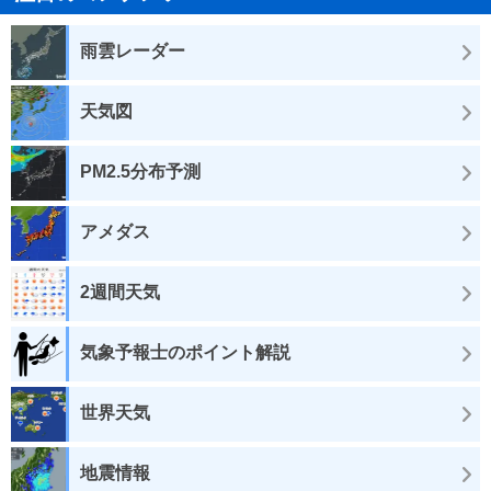
雨雲レーダー
天気図
PM2.5分布予測
アメダス
2週間天気
気象予報士のポイント解説
世界天気
地震情報