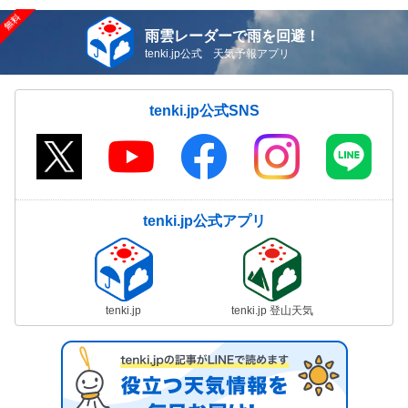
雨雲レーダーで雨を回避！
tenki.jp公式 天気予報アプリ
tenki.jp公式SNS
tenki.jp公式アプリ
tenki.jp
tenki.jp 登山天気