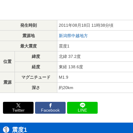
発生時刻
2011年08月18日 11時38分頃
震源地
新潟県中越地方
最大震度
震度1
緯度
北緯 37.2度
位置
経度
東経 138.6度
マグニチュード
M1.9
震源
深さ
約20km
Twitter
Facebook
LINE
震度1