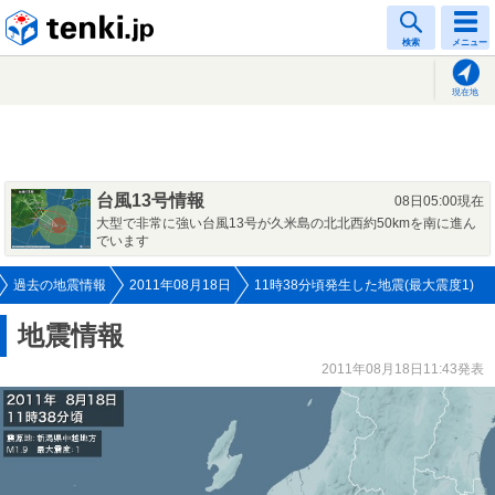
tenki.jp
検索
メニュー
現在地
台風13号情報
08日05:00現在
大型で非常に強い台風13号が久米島の北北西約50kmを南に進ん
でいます
過去の地震情報
2011年08月18日
11時38分頃発生した地震(最大震度1)
地震情報
2011年08月18日11:43発表