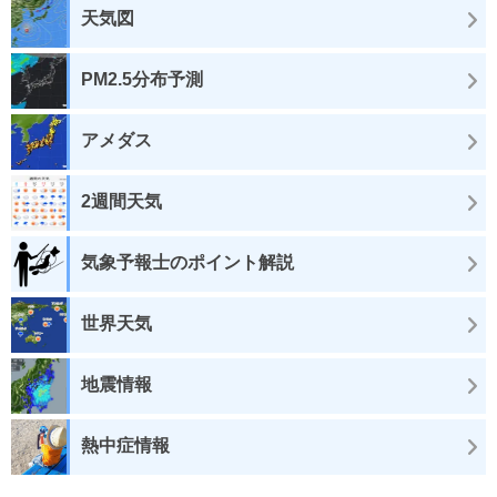
天気図
PM2.5分布予測
アメダス
2週間天気
気象予報士のポイント解説
世界天気
地震情報
熱中症情報