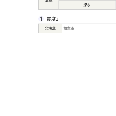
震源
深さ
震度1
北海道
根室市