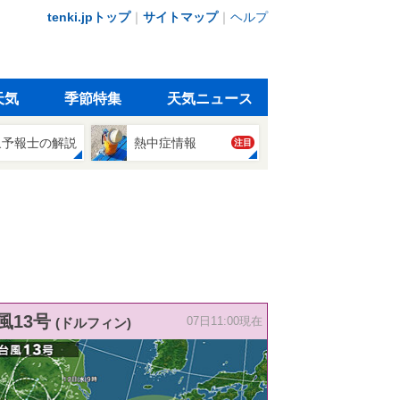
tenki.jpトップ
｜
サイトマップ
｜
ヘルプ
天気
季節特集
天気ニュース
象予報士の解説
熱中症情報
注目
風13号
(ドルフィン)
07日11:00現在