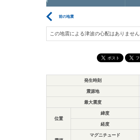
前の地震
この地震による津波の心配はありません
発生時刻
震源地
最大震度
緯度
位置
経度
マグニチュード