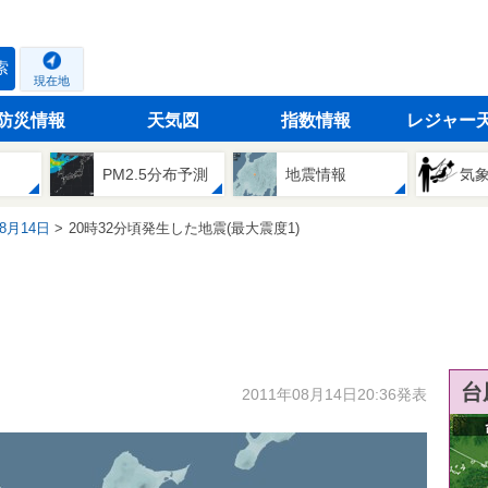
索
現在地
防災情報
天気図
指数情報
レジャー
PM2.5分布予測
地震情報
気
08月14日
20時32分頃発生した地震(最大震度1)
台
2011年08月14日20:36発表