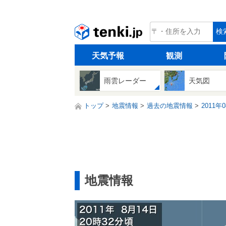
tenki.jp
検
天気予報
観測
雨雲レーダー
天気図
トップ
地震情報
過去の地震情報
2011年
地震情報