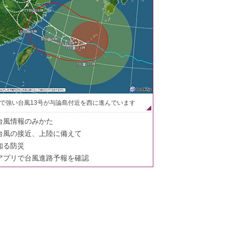
で強い台風13号が与論島付近を西に進んでいます
台風情報のみかた
台風の接近、上陸に備えて
知る防災
アプリで台風進路予報を確認