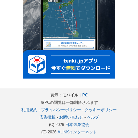
表示：
モバイル
｜
PC
※PCの閲覧は一部制限されます
利用規約
-
プライバシーポリシー
-
クッキーポリシー
広告掲載
-
お問い合わせ
-
ヘルプ
(C) 2026
日本気象協会
(C) 2026
ALiNKインターネット