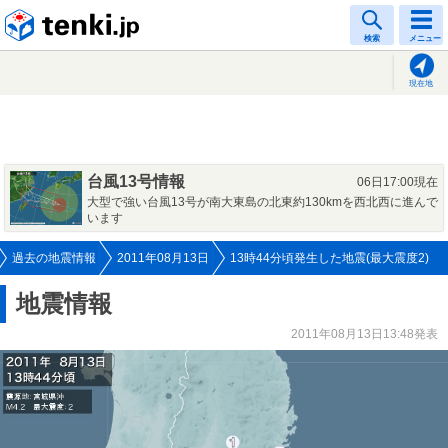
tenki.jp
検索
メニュー
現在地
台風13号情報
06日17:00現在
大型で強い台風13号が南大東島の北東約130kmを西北西に進んで
います
過去の地震情報
2011年08月13日
13時44分頃発生した地震(最大震度2)
地震情報
2011年08月13日13:48発表