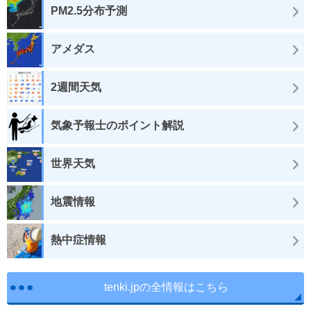
PM2.5分布予測
アメダス
2週間天気
気象予報士のポイント解説
世界天気
地震情報
熱中症情報
tenki.jpの全情報はこちら