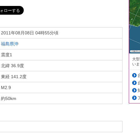
2011年08月08日 04時55分頃
福島県沖
震度1
大型
いま
北緯 36.9度
東経 141.2度
M2.9
約50km