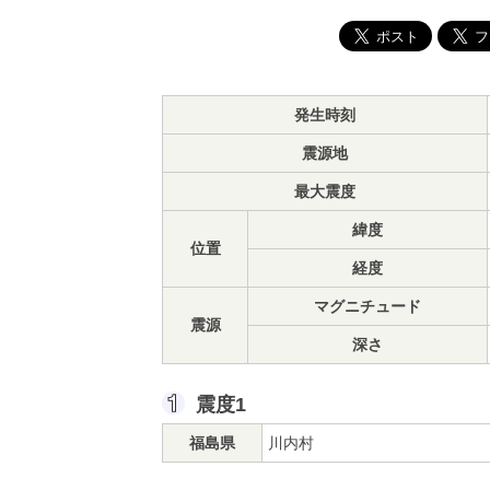
発生時刻
震源地
最大震度
緯度
位置
経度
マグニチュード
震源
深さ
震度1
福島県
川内村