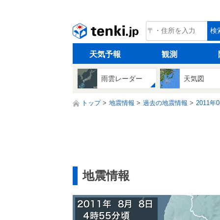
tenki.jp
検
天気予報
観測
雨雲レーダー
天気図
トップ
地震情報
過去の地震情報
2011年
地震情報