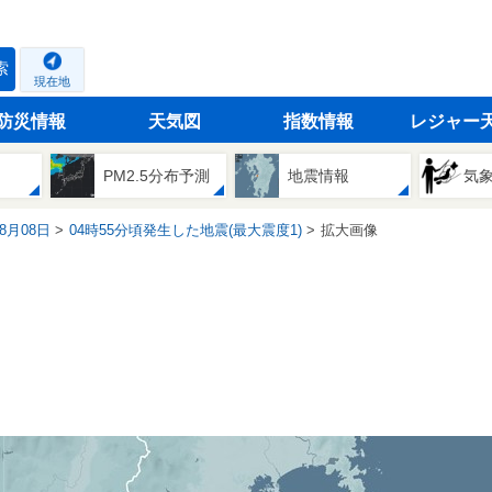
索
現在地
防災情報
天気図
指数情報
レジャー
PM2.5分布予測
地震情報
気
08月08日
04時55分頃発生した地震(最大震度1)
拡大画像