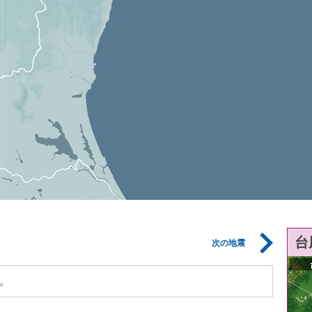
台
次の地震
。