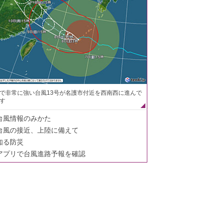
で非常に強い台風13号が名護市付近を西南西に進んで
す
台風情報のみかた
台風の接近、上陸に備えて
知る防災
アプリで台風進路予報を確認