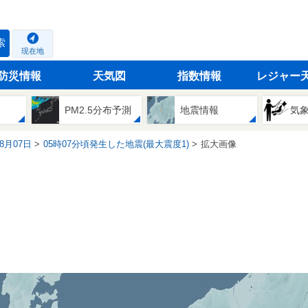
索
現在地
防災情報
天気図
指数情報
レジャー
PM2.5分布予測
地震情報
気
08月07日
05時07分頃発生した地震(最大震度1)
拡大画像