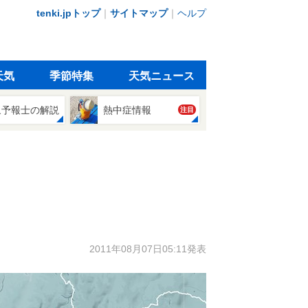
tenki.jpトップ
｜
サイトマップ
｜
ヘルプ
天気
季節特集
天気ニュース
象予報士の解説
熱中症情報
注目
2011年08月07日05:11発表