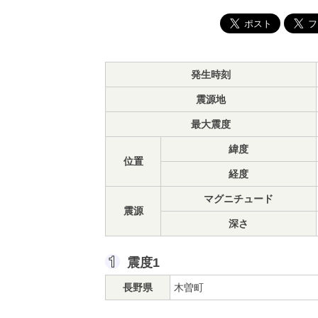
発生時刻
震源地
最大震度
緯度
位置
経度
マグニチュード
震源
深さ
震度1
長野県
木曽町