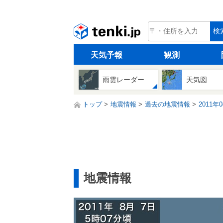
tenki.jp
検
天気予報
観測
雨雲レーダー
天気図
トップ
地震情報
過去の地震情報
2011年
地震情報