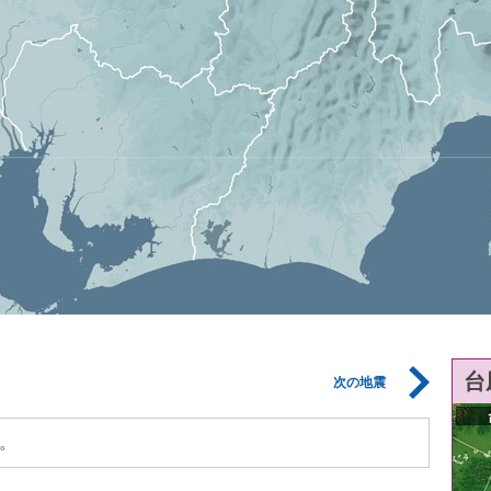
台
次の地震
。