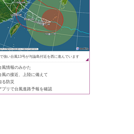
で強い台風13号が与論島付近を西に進んでいます
台風情報のみかた
台風の接近、上陸に備えて
知る防災
アプリで台風進路予報を確認