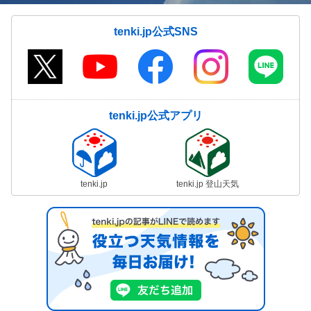
tenki.jp公式SNS
tenki.jp公式アプリ
tenki.jp
tenki.jp 登山天気