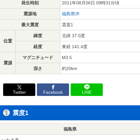
発生時刻
2011年08月06日 09時31分頃
震源地
福島県沖
最大震度
震度1
緯度
北緯 37.0度
位置
経度
東経 141.4度
マグニチュード
M3.5
震源
深さ
約20km
Twitter
Facebook
LINE
震度1
福島県
いわき市