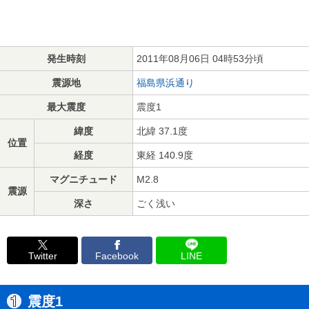
発生時刻
2011年08月06日 04時53分頃
震源地
福島県浜通り
最大震度
震度1
緯度
北緯 37.1度
位置
経度
東経 140.9度
マグニチュード
M2.8
震源
深さ
ごく浅い
Twitter
Facebook
LINE
震度1