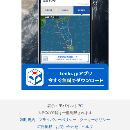
表示：
モバイル
｜
PC
※PCの閲覧は一部制限されます
利用規約
-
プライバシーポリシー
-
クッキーポリシー
広告掲載
-
お問い合わせ
-
ヘルプ