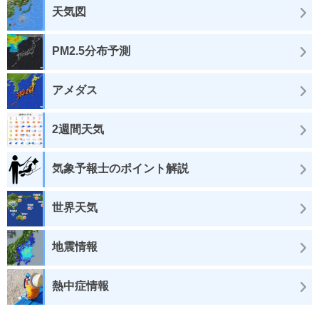
天気図
PM2.5分布予測
アメダス
2週間天気
気象予報士のポイント解説
世界天気
地震情報
熱中症情報