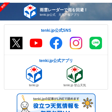
雨雲レーダーで雨を回避！
tenki.jp公式 天気予報アプリ
tenki.jp公式SNS
tenki.jp公式アプリ
tenki.jp
tenki.jp 登山天気