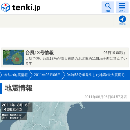
tenki.jp
検索
メニュー
現在地
台風13号情報
06日19:00現在
大型で強い台風13号が南大東島の北北東約110kmを西に進んでい
ます
過去の地震情報
2011年08月06日
04時53分頃発生した地震(最大震度1)
地震情報
2011年08月06日04:57発表