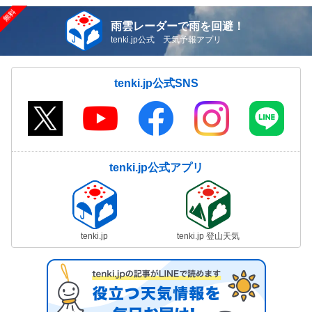
雨雲レーダーで雨を回避！
tenki.jp公式 天気予報アプリ
tenki.jp公式SNS
tenki.jp公式アプリ
tenki.jp
tenki.jp 登山天気