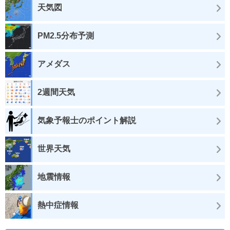
天気図
PM2.5分布予測
アメダス
2週間天気
気象予報士のポイント解説
世界天気
地震情報
熱中症情報