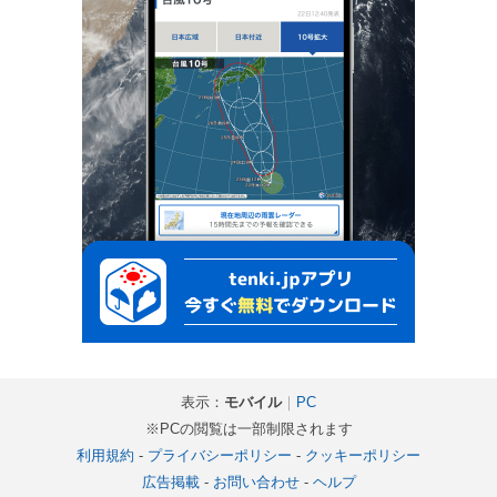
表示：
モバイル
｜
PC
※PCの閲覧は一部制限されます
利用規約
-
プライバシーポリシー
-
クッキーポリシー
広告掲載
-
お問い合わせ
-
ヘルプ