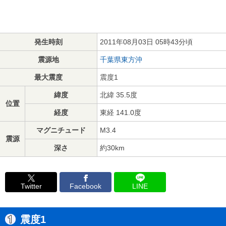
発生時刻
2011年08月03日 05時43分頃
震源地
千葉県東方沖
最大震度
震度1
緯度
北緯 35.5度
位置
経度
東経 141.0度
マグニチュード
M3.4
震源
深さ
約30km
Twitter
Facebook
LINE
震度1