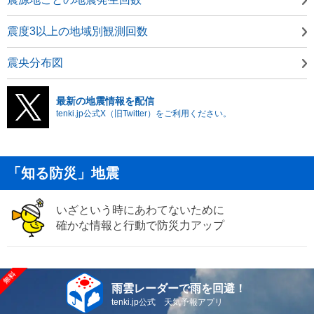
震度3以上の地域別観測回数
震央分布図
最新の地震情報を配信
tenki.jp公式X（旧Twitter）をご利用ください。
「知る防災」地震
いざという時にあわてないために
確かな情報と行動で防災力アップ
雨雲レーダーで雨を回避！
tenki.jp公式 天気予報アプリ