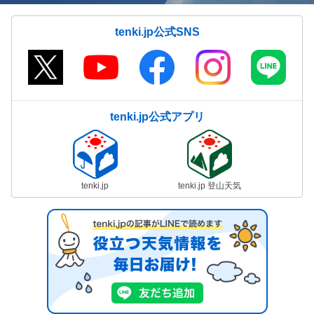
tenki.jp公式SNS
tenki.jp公式アプリ
tenki.jp
tenki.jp 登山天気