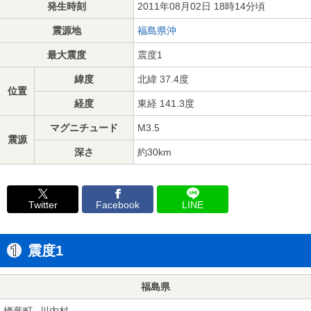
発生時刻
2011年08月02日 18時14分頃
震源地
福島県沖
最大震度
震度1
緯度
北緯 37.4度
位置
経度
東経 141.3度
マグニチュード
M3.5
震源
深さ
約30km
Twitter
Facebook
LINE
震度1
福島県
楢葉町
川内村