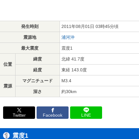
発生時刻
2011年08月01日 03時45分頃
震源地
浦河沖
最大震度
震度1
緯度
北緯 41.7度
位置
経度
東経 143.0度
マグニチュード
M3.4
震源
深さ
約30km
Twitter
Facebook
LINE
震度1