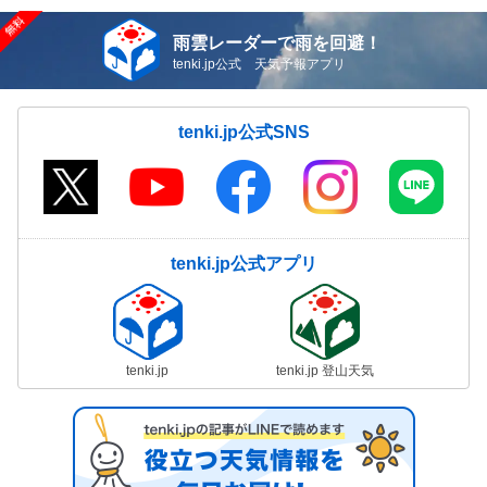
雨雲レーダーで雨を回避！
tenki.jp公式 天気予報アプリ
tenki.jp公式SNS
tenki.jp公式アプリ
tenki.jp
tenki.jp 登山天気