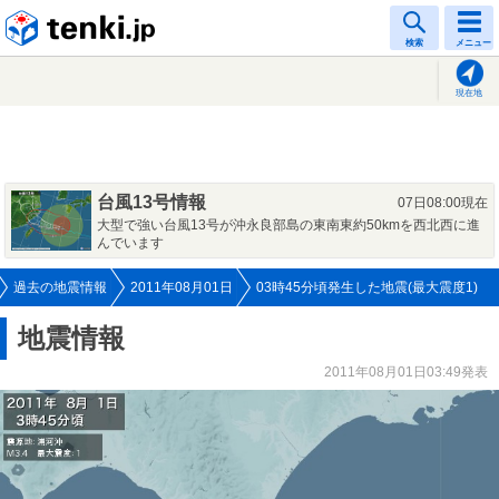
tenki.jp
検索
メニュー
現在地
台風13号情報
07日08:00現在
大型で強い台風13号が沖永良部島の東南東約50kmを西北西に進
んでいます
過去の地震情報
2011年08月01日
03時45分頃発生した地震(最大震度1)
地震情報
2011年08月01日03:49発表