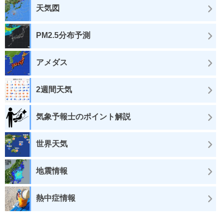
天気図
PM2.5分布予測
アメダス
2週間天気
気象予報士のポイント解説
世界天気
地震情報
熱中症情報